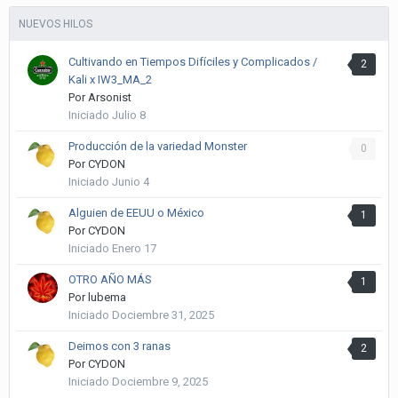
NUEVOS HILOS
Cultivando en Tiempos Difíciles y Complicados /
2
Kali x IW3_MA_2
Por
Arsonist
Iniciado
Julio 8
Producción de la variedad Monster
0
Por
CYDON
Iniciado
Junio 4
Alguien de EEUU o México
1
Por
CYDON
Iniciado
Enero 17
OTRO AÑO MÁS
1
Por
lubema
Iniciado
Dociembre 31, 2025
Deimos con 3 ranas
2
Por
CYDON
Iniciado
Dociembre 9, 2025