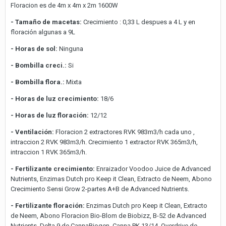
Floracion es de 4m x 4m x 2m 1600W
- Tamaño de macetas:
Crecimiento : 0,33 L despues a 4 L y en
floración algunas a 9L
- Horas de sol:
Ninguna
- Bombilla creci.:
Si
- Bombilla flora.:
Mixta
- Horas de luz crecimiento:
18/6
- Horas de luz floración:
12/12
- Ventilación:
Floracion 2 extractores RVK 983m3/h cada uno ,
intraccion 2 RVK 983m3/h. Crecimiento 1 extractor RVK 365m3/h,
intraccion 1 RVK 365m3/h.
- Fertilizante crecimiento:
Enraizador Voodoo Juice de Advanced
Nutrients, Enzimas Dutch pro Keep it Clean, Extracto de Neem, Abono
Crecimiento Sensi Grow 2-partes A+B de Advanced Nutrients.
- Fertilizante floración:
Enzimas Dutch pro Keep it Clean, Extracto
de Neem, Abono Floracion Bio-Blom de Biobizz, B-52 de Advanced
Nutrients, Delta 9 de CannaBiogen, Canna PK 13/14, Overdrive de