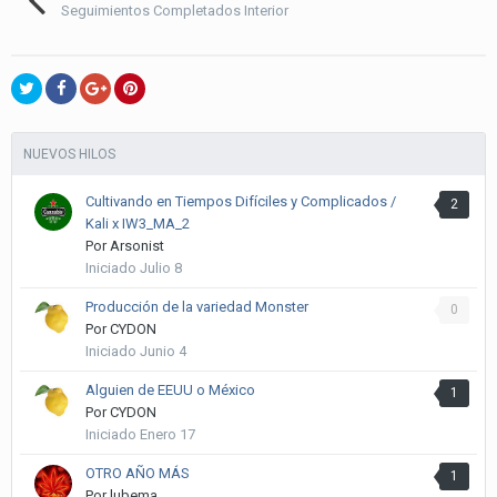
Seguimientos Completados Interior
NUEVOS HILOS
Cultivando en Tiempos Difíciles y Complicados /
2
Kali x IW3_MA_2
Por
Arsonist
Iniciado
Julio 8
Producción de la variedad Monster
0
Por
CYDON
Iniciado
Junio 4
Alguien de EEUU o México
1
Por
CYDON
Iniciado
Enero 17
OTRO AÑO MÁS
1
Por
lubema