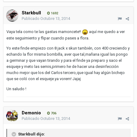
Starkbull
1692
Publicado
Octubre 13, 2014
Vaya tela como te las gastas mamoncete!!
aquí me quedo a ver
este seguimiento y flipar cuando pases a flora.
Yo este finde empiezo con 8 jack x skun también, con 400 creciendo y
echando la flor misma bombilla, aver que tal,mañana igual las pongo
a germinar y que vayan tirando y para el finde ya preparo y saco el
esqueje y meto las semis,primero he de hacer una desinfección
mucho mejor que los del Carlos tercero,que igual hay algún bichejo
que se coló con el esqueje.ya vorem! Jajaj
Un saludo !
Demonio
706
Publicado
Octubre 13, 2014
Starkbull dijo: