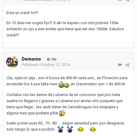
Eres un crack tio!!!
En 10 dias me coges fijo!!! X aki te espero con mis pobres 150w
echando un ojo a ese solete que tiene que ser eso 1600w. Saludos
crack!!!
Demonio
706
Publicado
Octubre 13, 2014
Ola, ojala tio jeje , son 4 focos de 400 W cada uno , en Floracion para
encender los 4 ace falta mas
,en Crecimiento son 1 de 400 W.
Contaba con las semis de Lubema de un concurso que por mala
suerte no llegaron ( gracias a Lubema por enviar otro paquete que
tiene que llegar , las Jack Herer de Cannabisguru los esquejes y
alguna mas que pudiera pillar
Suelo poner unas 60 , 70 , 80 .... segun variedad pero por desgracia
solo tengo lo que e podido