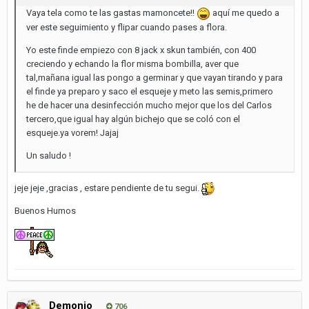
Vaya tela como te las gastas mamoncete!!
aquí me quedo a
ver este seguimiento y flipar cuando pases a flora.
Yo este finde empiezo con 8 jack x skun también, con 400
creciendo y echando la flor misma bombilla, aver que
tal,mañana igual las pongo a germinar y que vayan tirando y para
el finde ya preparo y saco el esqueje y meto las semis,primero
he de hacer una desinfección mucho mejor que los del Carlos
tercero,que igual hay algún bichejo que se coló con el
esqueje.ya vorem! Jajaj
Un saludo !
jeje jeje ,gracias , estare pendiente de tu segui.
Buenos Humos
Demonio
706