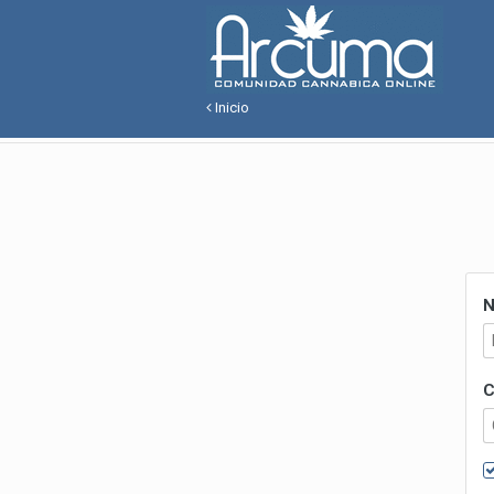
Inicio
N
C