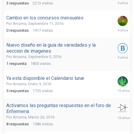
Enero
3
respuestas
2213
visitas
11,
2017
Cambio en los concursos mensuales
Por
Arcuma
,
Septiembre 11, 2016
Septiemb
0
respuestas
1917
visitas
11,
2016
Nuevo diseño en la guia de variedades y la
seccion de imagenes
Septiemb
Por
Arcuma
,
Septiembre 5, 2016
6,
1
respuesta
1800
visitas
2016
Ya esta disponible el Calendario lunar
Por
Arcuma
,
Enero 9, 2016
Mayo
5
respuestas
1755
visitas
19,
2016
Activamos las preguntas respuestas en el foro de
Enfermeria
Abril
Por
Arcuma
,
Marzo 26, 2016
18,
8
respuestas
1586
visitas
2016