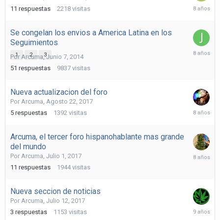
Junio
11
respuestas
2218
visitas
14,
2018
Se congelan los envios a America Latina en los
Seguimientos
Febrero
1
2
3
Por
Arcuma
,
Junio 7, 2014
13,
51
respuestas
9837
visitas
2018
Nueva actualizacion del foro
Por
Arcuma
,
Agosto 22, 2017
Agosto
5
respuestas
1392
visitas
29,
2017
Arcuma, el tercer foro hispanohablante mas grande
del mundo
Agosto
Por
Arcuma
,
Julio 1, 2017
25,
11
respuestas
1944
visitas
2017
Nueva seccion de noticias
Por
Arcuma
,
Julio 12, 2017
Julio
3
respuestas
1153
visitas
15,