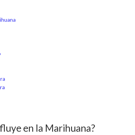
rihuana
o
era
ra
fluye en la Marihuana?