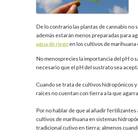
De lo contrario las plantas de cannabis no 
además estarán menos preparadas para agu
agua de riego
en los cultivos de marihuana 
No menosprecies la importancia del pH o sa
necesario que el pH del sustrato sea acepta
Cuando se trata de cultivos hidropónicos y
raíces no cuentan con tierra a la que agarra
Por no hablar de que al añadir fertilizantes 
cultivos de marihuana en sistemas hidropóni
tradicional cutivo en tierra; almenos cuan