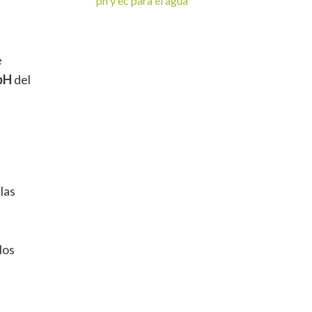
ph y ec para el agua
e
 pH
del
las
los