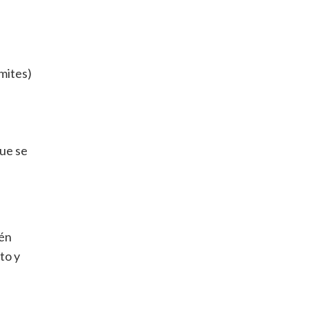
mites)
que se
ién
to y