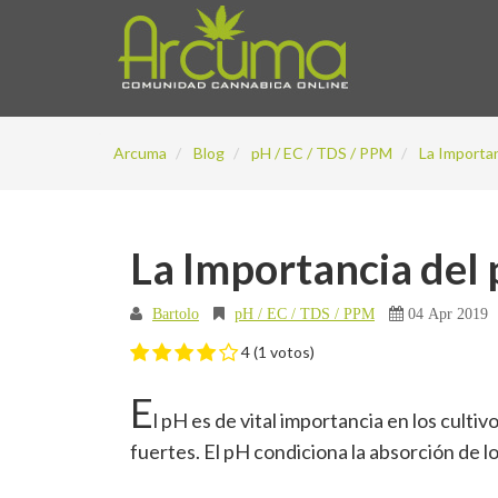
Arcuma
Blog
pH / EC / TDS / PPM
La Importan
La Importancia del
Bartolo
pH / EC / TDS / PPM
04 Apr 2019
4
(
1
votos)
E
l pH es de vital importancia en los cult
fuertes. El pH condiciona la absorción de lo