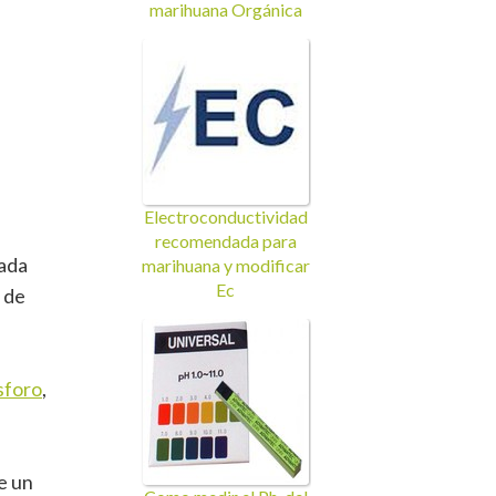
marihuana Orgánica
Electroconductividad
recomendada para
cada
marihuana y modificar
Ec
e de
sforo
,
e un