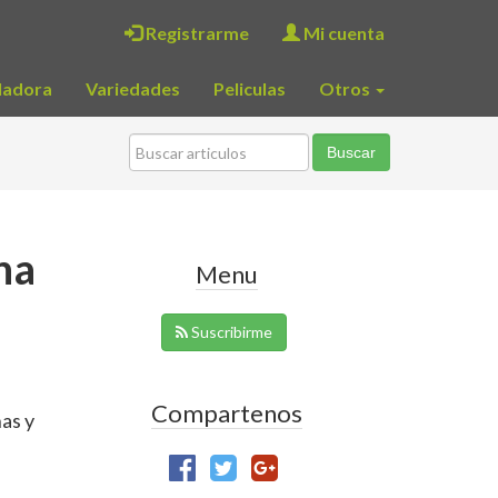
Registrarme
Mi cuenta
ladora
Variedades
Peliculas
Otros
na
Menu
Suscribirme
Compartenos
nas y