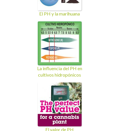
El PH y la marihuana
La influencia del PH en
cultivos hidropónicos
El valor de PH