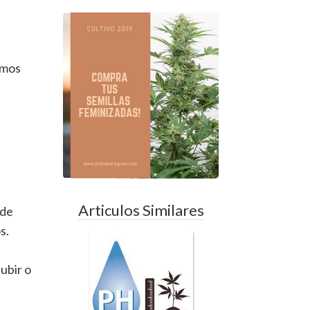
emos
Articulos Similares
 de
s.
ubir o