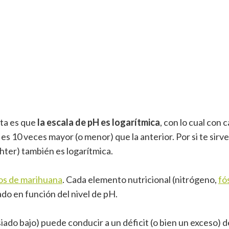
nta es que
la escala de pH es logarítmica
, con lo cual con 
es 10 veces mayor (o menor) que la anterior. Por si te sirv
chter) también es logarítmica.
vos de marihuana
. Cada elemento nutricional (nitrógeno,
fó
ado en función del nivel de pH.
ado bajo) puede conducir a un déficit (o bien un exceso) d