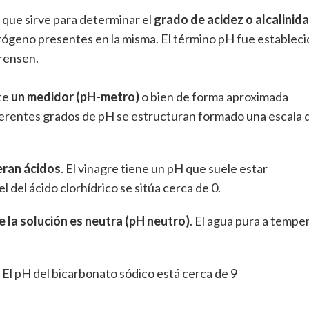
 que sirve para determinar el
grado de acidez o alcalinid
drógeno presentes en la misma. El término pH fue estableci
ørensen.
te
un medidor (pH-metro)
o bien de forma aproximada
iferentes grados de pH se estructuran formado una escala 
deran ácidos
. El vinagre tiene un pH que suele estar
 del ácido clorhídrico se sitúa cerca de 0.
e la solución es neutra (pH neutro)
. El agua pura a tempe
. El pH del bicarbonato sódico está cerca de 9