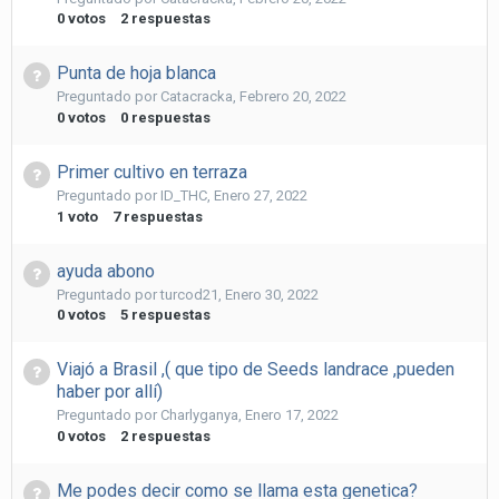
0
votos
2
respuestas
Punta de hoja blanca
Preguntado por
Catacracka
,
Febrero 20, 2022
0
votos
0
respuestas
Primer cultivo en terraza
Preguntado por
ID_THC
,
Enero 27, 2022
1
voto
7
respuestas
ayuda abono
Preguntado por
turcod21
,
Enero 30, 2022
0
votos
5
respuestas
Viajó a Brasil ,( que tipo de Seeds landrace ,pueden
haber por allí)
Preguntado por
Charlyganya
,
Enero 17, 2022
0
votos
2
respuestas
Me podes decir como se llama esta genetica?