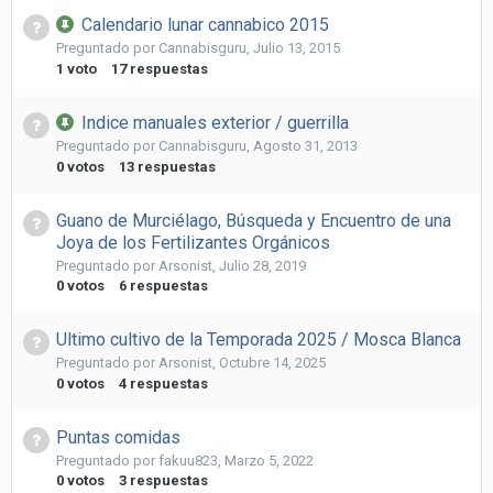
Calendario lunar cannabico 2015
Preguntado por
Cannabisguru
,
Julio 13, 2015
1
voto
17
respuestas
Indice manuales exterior / guerrilla
Preguntado por
Cannabisguru
,
Agosto 31, 2013
0
votos
13
respuestas
Guano de Murciélago, Búsqueda y Encuentro de una
Joya de los Fertilizantes Orgánicos
Preguntado por
Arsonist
,
Julio 28, 2019
0
votos
6
respuestas
Ultimo cultivo de la Temporada 2025 / Mosca Blanca
Preguntado por
Arsonist
,
Octubre 14, 2025
0
votos
4
respuestas
Puntas comidas
Preguntado por
fakuu823
,
Marzo 5, 2022
0
votos
3
respuestas