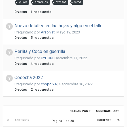
yellow
amarillas
excesos
weed
0
votos
1
respuesta
Nuevo detalles en las hojas y algo en el tallo
Preguntado por
Arsonist
,
Mayo 19, 2023
0
votos
5
respuestas
Perlita y Coco en guerrilla
Preguntado por
CYDON
,
Dociembre 11, 2022
0
votos
4
respuestas
Cosecha 2022
Preguntado por
chopo687
,
Septiembre 16, 2022
0
votos
2
respuestas
FILTRAR POR
ORDENAR POR
ANTERIOR
SIGUIENTE
Página 1 de 38