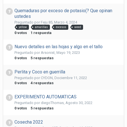
Quemaduras por exceso de potasio(? Que opinan
ustedes
Preguntado por
Feju.85
,
Marzo 4, 2024
yellow
amarillas
excesos
weed
0
votos
1
respuesta
Nuevo detalles en las hojas y algo en el tallo
Preguntado por
Arsonist
,
Mayo 19, 2023
0
votos
5
respuestas
Perlita y Coco en guerrilla
Preguntado por
CYDON
,
Dociembre 11, 2022
0
votos
4
respuestas
EXPERIMENTO AUTOMATICAS
Preguntado por
diegoThomas
,
Agosto 30, 2022
0
votos
5
respuestas
Cosecha 2022