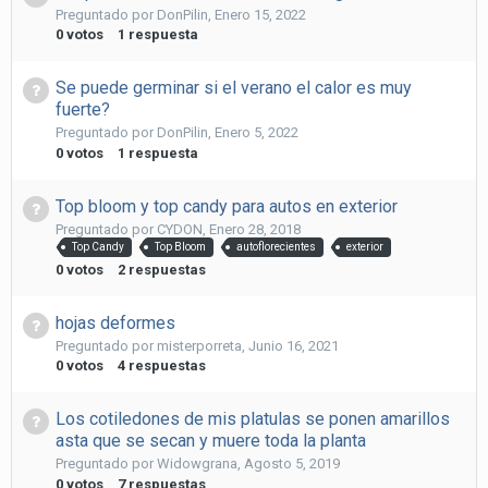
Preguntado por
DonPilin
,
Enero 15, 2022
0
votos
1
respuesta
Se puede germinar si el verano el calor es muy
fuerte?
Preguntado por
DonPilin
,
Enero 5, 2022
0
votos
1
respuesta
Top bloom y top candy para autos en exterior
Preguntado por
CYDON
,
Enero 28, 2018
Top Candy
Top Bloom
autoflorecientes
exterior
0
votos
2
respuestas
hojas deformes
Preguntado por
misterporreta
,
Junio 16, 2021
0
votos
4
respuestas
Los cotiledones de mis platulas se ponen amarillos
asta que se secan y muere toda la planta
Preguntado por
Widowgrana
,
Agosto 5, 2019
0
votos
7
respuestas