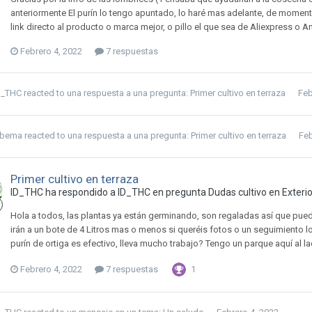
anteriormente El purín lo tengo apuntado, lo haré mas adelante, de momento
link directo al producto o marca mejor, o pillo el que sea de Aliexpress o
Febrero 4, 2022
7 respuestas
D_THC
reacted to una respuesta a una pregunta:
Primer cultivo en terraza
Feb
ubema
reacted to una respuesta a una pregunta:
Primer cultivo en terraza
Feb
Primer cultivo en terraza
ID_THC ha respondido a ID_THC en pregunta
Dudas cultivo en Exterio
Hola a todos, las plantas ya están germinando, son regaladas así que pue
irán a un bote de 4 Litros mas o menos si queréis fotos o un seguimiento 
purín de ortiga es efectivo, lleva mucho trabajo? Tengo un parque aquí al l
Febrero 4, 2022
7 respuestas
1