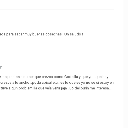
ueda para sacar muy buenas cosechas ! Un saludo !
r
 las plantas a no ser que crezca como Godzilla y que yo sepa hay
ezca a lo ancho...poda apical etc.. es lo que se yo no se si estoy en
ve algún problemilla que veía venir jaja ! Lo del purín me interesa...