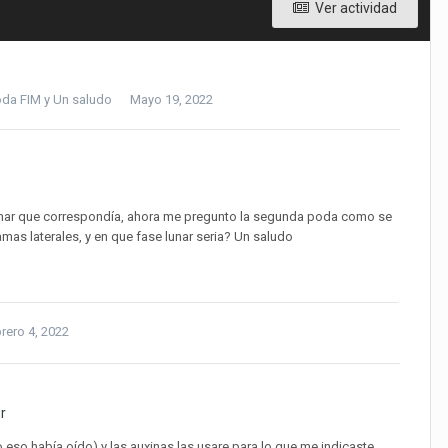
Ver actividad
oda FIM
y
Un saludo
Mayo 19, 2022
lunar que correspondía, ahora me pregunto la segunda poda como se
mas laterales, y en que fase lunar seria? Un saludo
rero 4, 2022
r
 eso había oído) y las auxinas las usare para lo que me indicaste