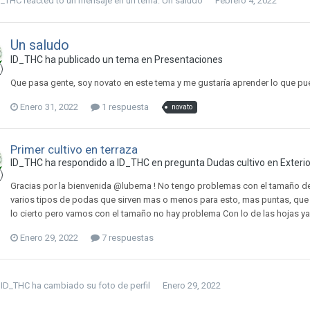
D_THC
reacted to un mensaje en un tema:
Un saludo
Febrero 4, 2022
Un saludo
ID_THC ha publicado un tema en
Presentaciones
Que pasa gente, soy novato en este tema y me gustaría aprender lo que p
Enero 31, 2022
1 respuesta
novato
Primer cultivo en terraza
ID_THC ha respondido a ID_THC en pregunta
Dudas cultivo en Exterio
Gracias por la bienvenida @lubema ! No tengo problemas con el tamaño de
varios tipos de podas que sirven mas o menos para esto, mas puntas, que cr
lo cierto pero vamos con el tamaño no hay problema Con lo de las hojas ya tu
Enero 29, 2022
7 respuestas
ID_THC
ha cambiado su foto de perfil
Enero 29, 2022