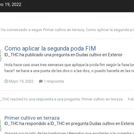
o 19, 2022
C
ha comenzado a seguir
Primer cultivo en terraza
,
Como aplicar la segunda p
Como aplicar la segunda poda FIM
ID_THC ha publicado una pregunta en
Dudas cultivo en Exterior
Hola hace casi unas tres semanas que aplique la poda fim según la fase 
hace? se hace a una punta de las dos o a las dos, o puedo hacerla en las ra
Mayo 19, 2022
1 respuesta
D_THC
reacted to una respuesta a una pregunta:
Primer cultivo en terraza
Feb
Primer cultivo en terraza
ID_THC ha respondido a ID_THC en pregunta
Dudas cultivo en Exterio
Gracias por la info de las lombrices ( Pensaba que ayudarían a la cosecha o