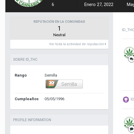
6
Enero 27, 2022
May
REPUTACIÓN EN LA COMUNIDAD
1
ID_TH
Neutral
Ver toda la actividad de reputación
SOBRE ID_THC
Rango
Semilla
Cumpleaños
05/05/1996
I
PROFILE INFORMATION