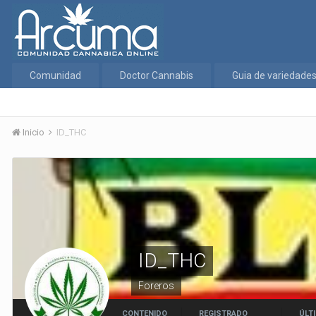
Comunidad
Doctor Cannabis
Guia de variedade
Inicio
ID_THC
ID_THC
Foreros
CONTENIDO
REGISTRADO
ÚLTI