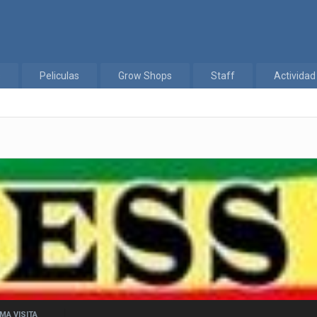
s
Peliculas
Grow Shops
Staff
Actividad
MA VISITA