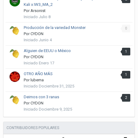
Kali x IW3_MA_2
Por
Arsonist
Iniciado
Julio 8
Producción de la variedad Monster
0
Por
CYDON
Iniciado
Junio 4
Alguien de EEUU o México
1
Por
CYDON
Iniciado
Enero 17
OTRO AÑO MÁS
1
Por
lubema
Iniciado
Dociembre 31, 2025
Deimos con 3 ranas
2
Por
CYDON
Iniciado
Dociembre 9, 2025
CONTRIBUIDORES POPULARES