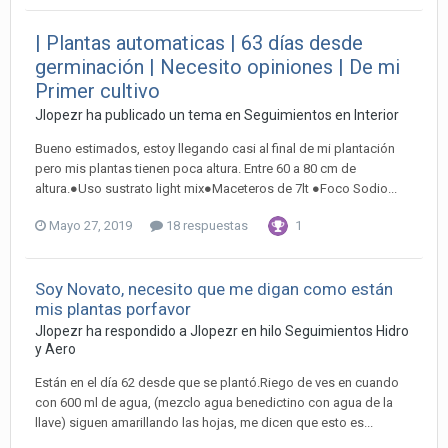
| Plantas automaticas | 63 días desde
germinación | Necesito opiniones | De mi
Primer cultivo
Jlopezr ha publicado un tema en
Seguimientos en Interior
Bueno estimados, estoy llegando casi al final de mi plantación
pero mis plantas tienen poca altura. Entre 60 a 80 cm de
altura.●Uso sustrato light mix●Maceteros de 7lt ●Foco Sodio...
Mayo 27, 2019
18 respuestas
1
Soy Novato, necesito que me digan como están
mis plantas porfavor
Jlopezr ha respondido a Jlopezr en hilo
Seguimientos Hidro
y Aero
Están en el día 62 desde que se plantó.Riego de ves en cuando
con 600 ml de agua, (mezclo agua benedictino con agua de la
llave) siguen amarillando las hojas, me dicen que esto es...