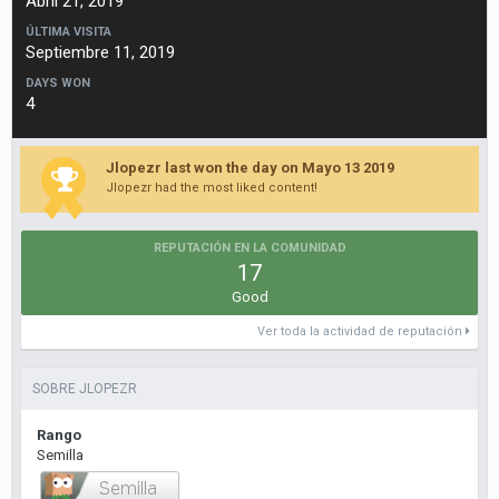
Abril 21, 2019
ÚLTIMA VISITA
Septiembre 11, 2019
DAYS WON
4
Jlopezr last won the day on Mayo 13 2019
Jlopezr had the most liked content!
REPUTACIÓN EN LA COMUNIDAD
17
Good
Ver toda la actividad de reputación
SOBRE JLOPEZR
Rango
Semilla