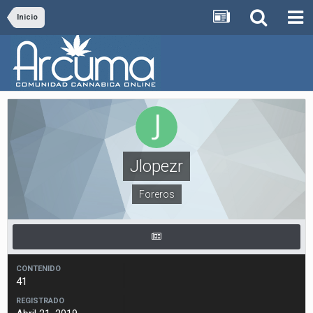
Inicio
Jlopezr
Foreros
CONTENIDO
41
REGISTRADO