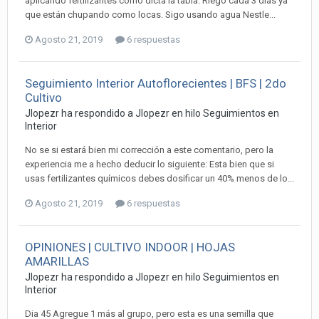
aplicando fertilizantes como dicta la tabla. Riego cada 3 días ya
que están chupando como locas. Sigo usando agua Nestle...
Agosto 21, 2019
6 respuestas
Seguimiento Interior Autoflorecientes | BFS | 2do
Cultivo
Jlopezr ha respondido a Jlopezr en hilo
Seguimientos en
Interior
No se si estará bien mi corrección a este comentario, pero la
experiencia me a hecho deducir lo siguiente: Esta bien que si
usas fertilizantes químicos debes dosificar un 40% menos de lo...
Agosto 21, 2019
6 respuestas
OPINIONES | CULTIVO INDOOR | HOJAS
AMARILLAS
Jlopezr ha respondido a Jlopezr en hilo
Seguimientos en
Interior
Dia 45 Agregue 1 más al grupo, pero esta es una semilla que