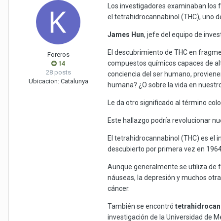
Los investigadores examinaban los f
el tetrahidrocannabinol (THC), uno d
James Hun
, jefe del equipo de inve
El descubrimiento de THC en fragment
Foreros
compuestos químicos capaces de alte
14
28 posts
conciencia del ser humano, provienen
Ubicacion:
Catalunya
humana? ¿O sobre la vida en nuestr
Le da otro significado al término col
Este hallazgo podría revolucionar n
El tetrahidrocannabinol (THC) es el 
descubierto por primera vez en 1964 
Aunque generalmente se utiliza de fo
náuseas, la depresión y muchos otra
cáncer.
También se encontró
tetrahidrocan
investigación de la Universidad de 