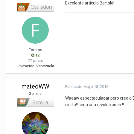
Excelente articulo Bartolo!
Foreros
12
77 posts
Ubicacion:
Venezuela
mateoWW
Publicado
Mayo 18, 2016
Semilla
Waaaw espectaculaaar pero creo q 
cierto!! seria una revoluciooon !!