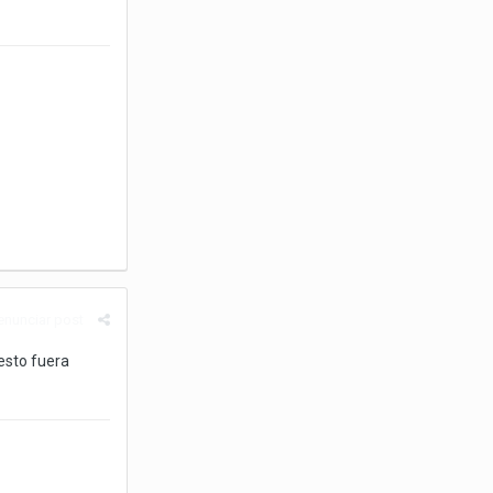
enunciar post
 esto fuera