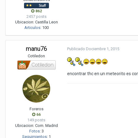
862
2457 posts
Ubicacion:
Castilla Leon
Articulos
:
100
manu76
Publicado
Dociembre 1, 2015
Cotiledon
encontrar thc en un meteorito es com
Foreros
66
149 posts
Ubicacion:
Com. Madrid
Fotos
:
3
Seguimientos
:
1