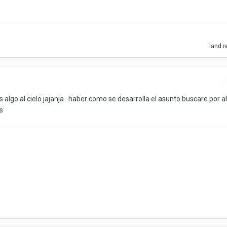
land
r
D
algo al cielo jajanja...haber como se desarrolla el asunto buscare por a
s