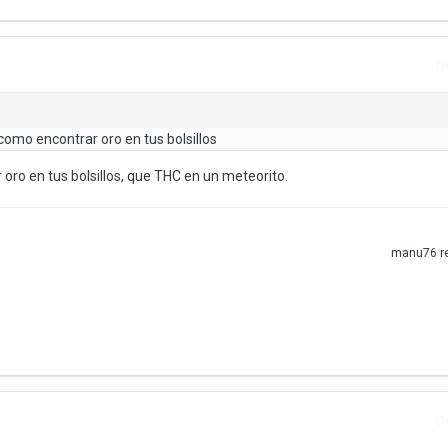
D
como encontrar oro en tus bolsillos
oro en tus bolsillos, que THC en un meteorito.
manu76
r
D