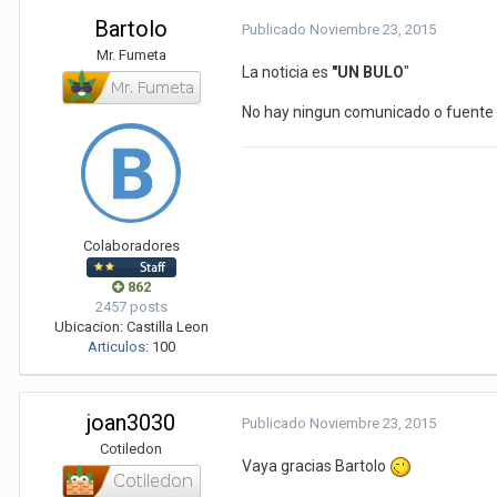
Bartolo
Publicado
Noviembre 23, 2015
Mr. Fumeta
La noticia es
"UN BULO
"
No hay ningun comunicado o fuente o
Colaboradores
862
2457 posts
Ubicacion:
Castilla Leon
Articulos
:
100
joan3030
Publicado
Noviembre 23, 2015
Cotiledon
Vaya gracias Bartolo