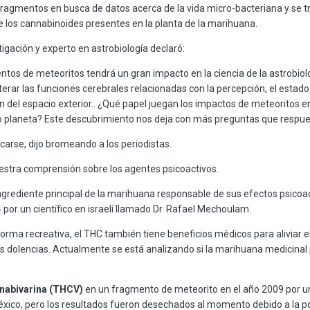
ragmentos en busca de datos acerca de la vida micro-bacteriana y se 
e los cannabinoides presentes en la planta de la marihuana.
stigación y experto en astrobiología declaró:
os de meteoritos tendrá un gran impacto en la ciencia de la astrobiolo
rar las funciones cerebrales relacionadas con la percepción, el estado
 del espacio exterior.. ¿Qué papel juegan los impactos de meteoritos e
o planeta? Este descubrimiento nos deja con más preguntas que respue
ocarse, dijo bromeando a los periodistas.
uestra comprensión sobre los agentes psicoactivos.
ingrediente principal de la marihuana responsable de sus efectos psicoa
por un científico en israelí llamado Dr. Rafael Mechoulam.
rma recreativa, el THC también tiene beneficios médicos para aliviar el 
s dolencias. Actualmente se está analizando si la marihuana medicinal 
nabivarina (THCV)
en un fragmento de meteorito en el año 2009 por u
México, pero los resultados fueron desechados al momento debido a la 