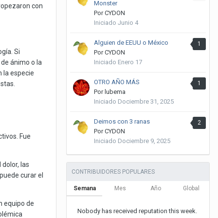
Monster
tropezaron con
Por
CYDON
Iniciado
Junio 4
Alguien de EEUU o México
1
gía. Si
Por
CYDON
 de ánimo o la
Iniciado
Enero 17
n la especie
OTRO AÑO MÁS
stas.
1
Por
lubema
Iniciado
Dociembre 31, 2025
Deimos con 3 ranas
2
Por
CYDON
ctivos. Fue
Iniciado
Dociembre 9, 2025
dolor, las
CONTRIBUIDORES POPULARES
puede curar el
Semana
Mes
Año
Global
n equipo de
Nobody has received reputation this week.
polémica