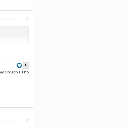
enunciar post
1
eaccionado a esto
enunciar post