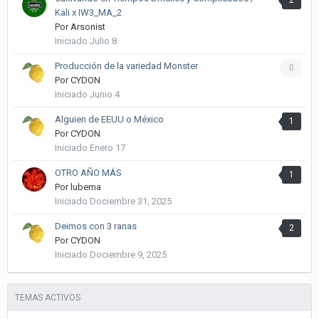
2
Kali x IW3_MA_2
Por
Arsonist
Iniciado
Julio 8
Producción de la variedad Monster
0
Por
CYDON
Iniciado
Junio 4
Alguien de EEUU o México
1
Por
CYDON
Iniciado
Enero 17
OTRO AÑO MÁS
1
Por
lubema
Iniciado
Dociembre 31, 2025
Deimos con 3 ranas
2
Por
CYDON
Iniciado
Dociembre 9, 2025
TEMAS ACTIVOS