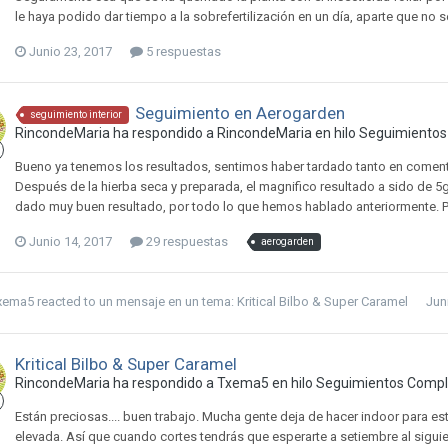
le haya podido dar tiempo a la sobrefertilización en un día, aparte que no s
Junio 23, 2017
5 respuestas
Seguimiento en Aerogarden
seguimiento interior
RincondeMaria ha respondido a RincondeMaria en hilo
Seguimientos 
Bueno ya tenemos los resultados, sentimos haber tardado tanto en coment
Después de la hierba seca y preparada, el magnifico resultado a sido de 5
dado muy buen resultado, por todo lo que hemos hablado anteriormente. 
Junio 14, 2017
29 respuestas
aerogarden
xema5
reacted to un mensaje en un tema:
Kritical Bilbo & Super Caramel
Jun
Kritical Bilbo & Super Caramel
RincondeMaria ha respondido a Txema5 en hilo
Seguimientos Comple
Están preciosas.... buen trabajo. Mucha gente deja de hacer indoor para es
elevada. Así que cuando cortes tendrás que esperarte a setiembre al siguie