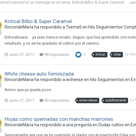
xema5
reacted to un mensaje en un tema:
Kritical Bilbo & Super Caramel
Jun
Kritical Bilbo & Super Caramel
RincondeMaria ha respondido a Txema5 en hilo
Seguimientos Comple
Enhorabuena.... ya eres menos novato. Seguro que has aprendido con todo 
resultado, y no se ha quedado el cultivo por el camino.
Junio 27, 2017
98 respuestas
1
( y %d
kritical
bilbo
White cheese auto feminizada
RincondeMaria ha respondido a wcheese en hilo
Seguimientos en Ext
Animo que ya queda poco.
Junio 27, 2017
90 respuestas
( y
white cheese
autofloreciente
Hojas como quemadas con manchas marrones
RincondeMaria ha respondido a una pregunta en
Dudas cultivo en Ext
Seguramente sea que se ha quemado la planta con el insecticida foliar por u