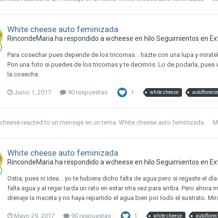
White cheese auto feminizada
RincondeMaria ha respondido a wcheese en hilo
Seguimientos en Ext
Para cosechar pues depende de los tricomas... hazte con una lupa y miratel
Pon una foto si puedes de los tricomas y te decimos. Lo de podarla, pues 
la cosecha.
Junio 1, 2017
90 respuestas
1
white cheese
autofloreci
cheese
reacted to un mensaje en un tema:
White cheese auto feminizada
M
White cheese auto feminizada
RincondeMaria ha respondido a wcheese en hilo
Seguimientos en Ext
Ostia, pues ni idea... yo te hubiera dicho falta de agua pero si regaste el d
falta agua y al regar tarda un rato en estar otra vez para arriba. Pero aho
drenaje la maceta y no haya repartido el agua bien por todo el sustrato. Mi
Mayo 29, 2017
90 respuestas
1
white cheese
autoflorec