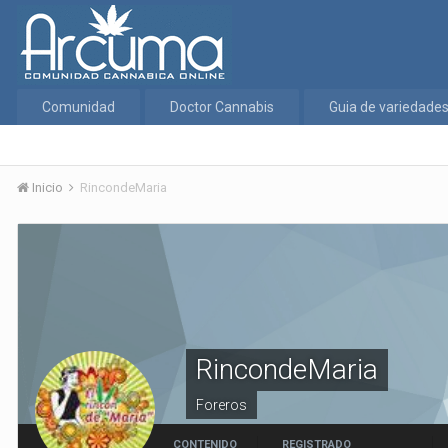
Comunidad
Doctor Cannabis
Guia de variedade
Inicio
RincondeMaria
RincondeMaria
Foreros
CONTENIDO
REGISTRADO