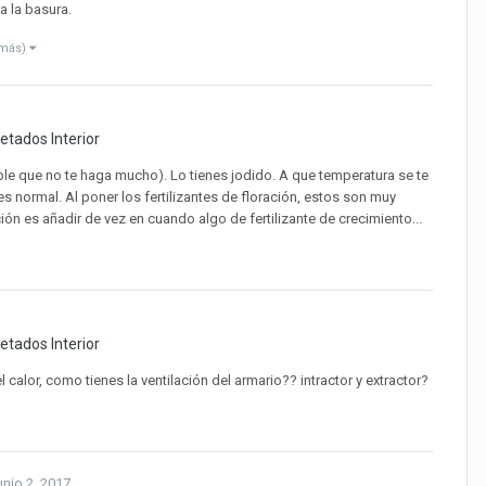
a la basura.
 más)
tados Interior
ble que no te haga mucho). Lo tienes jodido. A que temperatura se te
es normal. Al poner los fertilizantes de floración, estos son muy
ión es añadir de vez en cuando algo de fertilizante de crecimiento...
tados Interior
l calor, como tienes la ventilación del armario?? intractor y extractor?
unio 2, 2017