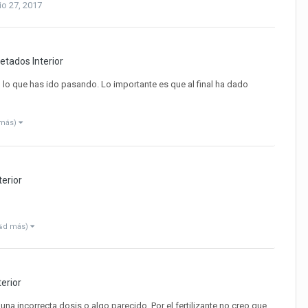
io 27, 2017
tados Interior
lo que has ido pasando. Lo importante es que al final ha dado
 más)
erior
 %d más)
erior
na incorrecta dosis o algo parecido. Por el fertilizante no creo que