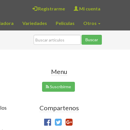
Registrarme
Mi cuenta
ladora
Variedades
Peliculas
Otros
Menu
Suscribirme
Compartenos
los