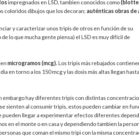
dos
impregnados en LSD, tambien conocidos como
(blotte
los coloridos dibujos que los decoran;
auténticas obras de 
nciar y caracterizar unos tripis de otros en función de su
 de lo que mucha gente piensa) el LSD es muy difícil de
 en
microgramos (mcg).
Los tripis más rebajados contiene
dia en torno a los 150 mcg y las dosis más altas llegan hasta
n embargo hay diferentes tripis con distintas concentraci
se sienten al consumir tripis, estos pueden cambiar en fun
 se pueden llegar a experimentar efectos diferentes depen
emos en el monte o en casa y dependiendo tambien la perso
 personas que coman el mismo tripi con la misma concentra