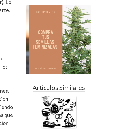
r)
. Lo
arte.
n
 los
Articulos Similares
ones.
cion
diendo
na que
cion