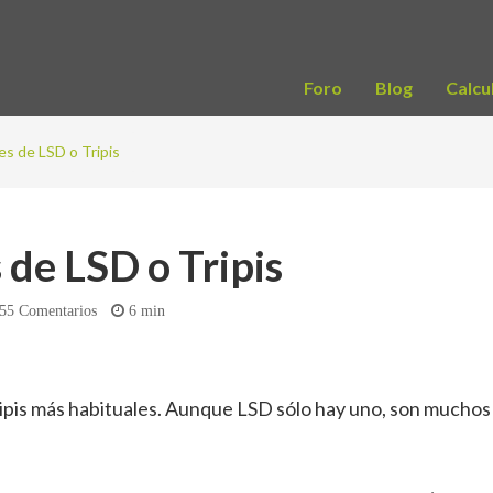
Foro
Blog
Calcu
es de LSD o Tripis
 de LSD o Tripis
55
Comentarios
6 min
ipis más habituales. Aunque LSD sólo hay uno, son muchos 