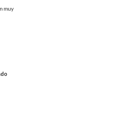
on muy
ado