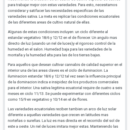
para trabajar mejor con estas variedades. Para esto, necesitamos
considerar y satifacer las necesidades especificas de las
variedades sativa. La meta es replicar las condiciones ecuatoriales
de las diferentes areas de cultivo natural de ellas.
Algunas de estas condiciones incluyen: un ciclo diferente al
estandar vegetativo 18/6 y 12/12 en el de florecer. Un angulo mas
directo de luz (usando un riel de luces)y el rigoroso control de la
humedad en el salon. Humedad baja para las variedades de la
montaña y la humedad alta para las de los tierras bajas.
Para aquellos que desean cultivar cannabis de calidad superior en el
interior una de las areas claves es el ciclo de iluminacion. La
iluminacion estandar 18/6 y 12/12 tal vez sean la influencia principal
de la dominacion indica e insipidez de los productos comerciales
para el interior. Una sativa legitima ecuatorial require de cuatro a seis
meses en ciclo 11/13. Se puede experimentar con diferentes ciclos
como 15/9 en vegetativo y 10/14 en el de flores.
Las variedades ecuatoriales reciben tambien un arco de luz solar
diferente a aquellas variedades que crecen en latitudes mas
norteñas o sureñas. La luz es mas directa en el recorrido del sol de
este a oeste. Un riel de luces imitara mejor estas. Manteniendo las