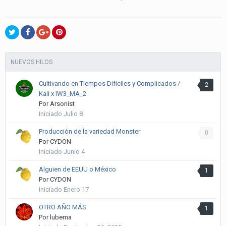
NUEVOS HILOS
Cultivando en Tiempos Difíciles y Complicados /
2
Kali x IW3_MA_2
Por
Arsonist
Iniciado
Julio 8
Producción de la variedad Monster
0
Por
CYDON
Iniciado
Junio 4
Alguien de EEUU o México
1
Por
CYDON
Iniciado
Enero 17
OTRO AÑO MÁS
1
Por
lubema