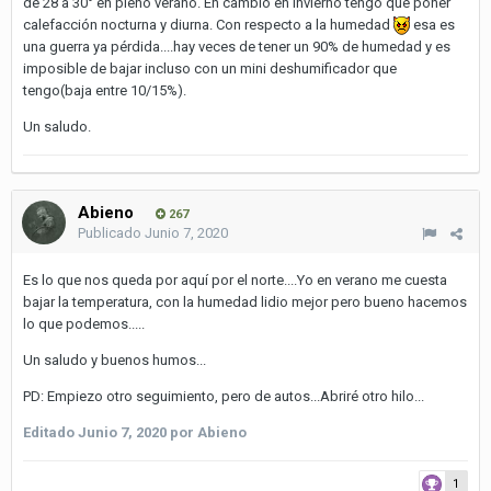
de 28 a 30° en pleno verano. En cambio en invierno tengo que poner
calefacción nocturna y diurna. Con respecto a la humedad
esa es
una guerra ya pérdida....hay veces de tener un 90% de humedad y es
imposible de bajar incluso con un mini deshumificador que
tengo(baja entre 10/15%).
Un saludo.
Abieno
267
Publicado
Junio 7, 2020
Es lo que nos queda por aquí por el norte....Yo en verano me cuesta
bajar la temperatura, con la humedad lidio mejor pero bueno hacemos
lo que podemos.....
Un saludo y buenos humos...
PD: Empiezo otro seguimiento, pero de autos...Abriré otro hilo...
Editado
Junio 7, 2020
por Abieno
1