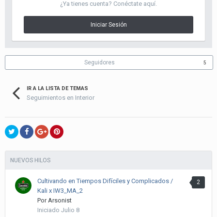
¿Ya tienes cuenta? Conéctate aquí.
Iniciar Sesión
Seguidores
5
IR A LA LISTA DE TEMAS
Seguimientos en Interior
NUEVOS HILOS
Cultivando en Tiempos Difíciles y Complicados /
2
Kali x IW3_MA_2
Por
Arsonist
Iniciado
Julio 8