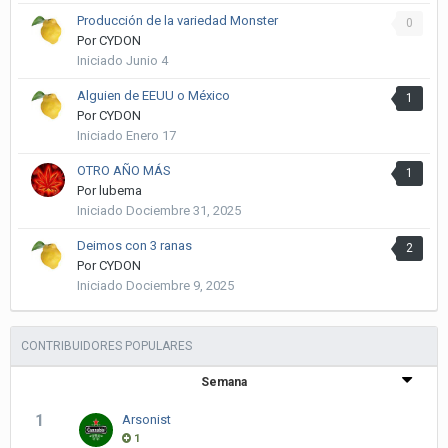
Producción de la variedad Monster
0
Por
CYDON
Iniciado
Junio 4
Alguien de EEUU o México
1
Por
CYDON
Iniciado
Enero 17
OTRO AÑO MÁS
1
Por
lubema
Iniciado
Dociembre 31, 2025
Deimos con 3 ranas
2
Por
CYDON
Iniciado
Dociembre 9, 2025
CONTRIBUIDORES POPULARES
Semana
1
Arsonist
1