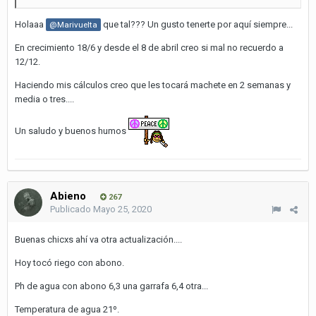
Holaaa
que tal??? Un gusto tenerte por aquí siempre...
@Marivuelta
En crecimiento 18/6 y desde el 8 de abril creo si mal no recuerdo a
12/12.
Haciendo mis cálculos creo que les tocará machete en 2 semanas y
media o tres....
Un saludo y buenos humos
Abieno
267
Publicado
Mayo 25, 2020
Buenas chicxs ahí va otra actualización....
Hoy tocó riego con abono.
Ph de agua con abono 6,3 una garrafa 6,4 otra...
Temperatura de agua 21º.