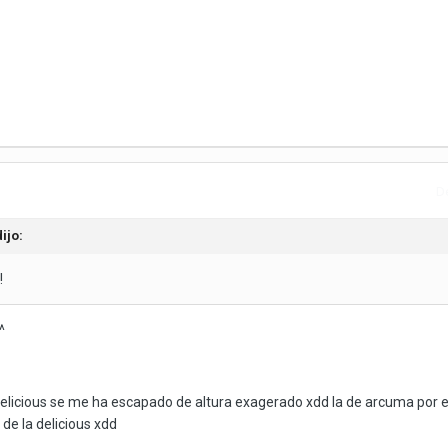
D
ijo:
!
^
delicious se me ha escapado de altura exagerado xdd la de arcuma por 
de la delicious xdd