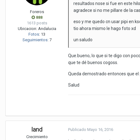
resultados nose si fue en este h
agradece si no me pillare de la ca
Foreros
888
eso y me quedo cn usar pipi en kso
1613 posts
tio ahora mismo le hago foto xd
Ubicacion:
Andalucia
Fotos
:
13
un saludo
Seguimientos
:
7
Que.bueno, lo que si te digo con poc
que te dé buenos cogoss.
Queda demostrado entonces que el pi
Salud
land
Publicado
Mayo 16, 2016
Crecimiento