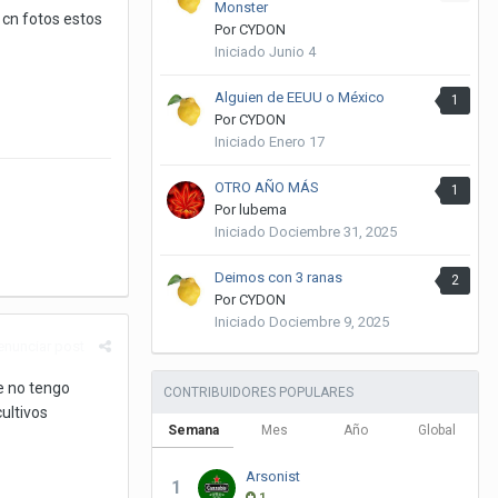
Monster
 cn fotos estos
Por
CYDON
Iniciado
Junio 4
Alguien de EEUU o México
1
Por
CYDON
Iniciado
Enero 17
OTRO AÑO MÁS
1
Por
lubema
Iniciado
Dociembre 31, 2025
Deimos con 3 ranas
2
Por
CYDON
Iniciado
Dociembre 9, 2025
enunciar post
e no tengo
CONTRIBUIDORES POPULARES
ultivos
Semana
Mes
Año
Global
Arsonist
1
1