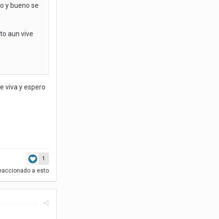
o y bueno se
rto aun vive
e viva y espero
1
eaccionado a esto
enunciar post