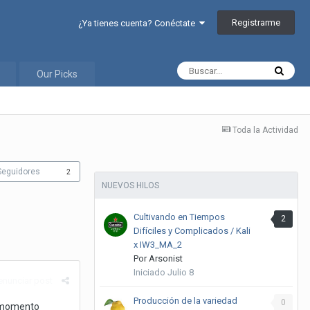
Registrarme
¿Ya tienes cuenta? Conéctate
Our Picks
Toda la Actividad
Seguidores
2
NUEVOS HILOS
Cultivando en Tiempos
2
Difíciles y Complicados / Kali
x IW3_MA_2
Por
Arsonist
Iniciado
Julio 8
enunciar post
Producción de la variedad
0
e momento