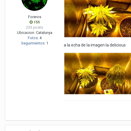
Foreros
155
233 posts
Ubicacion:
Catalunya
Fotos
:
4
Seguimientos
:
1
a la echa de la imagen la delicious