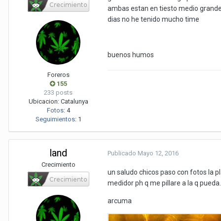
ambas estan en tiesto medio grande y
dias no he tenido mucho time
buenos humos
Foreros
155
233 posts
Ubicacion:
Catalunya
Fotos
:
4
Seguimientos
:
1
land
Publicado
Mayo 12, 2016
Crecimiento
un saludo chicos paso con fotos la
medidor ph q me pillare a la q pued
arcuma