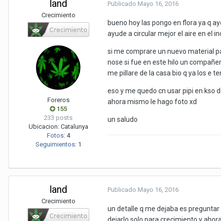
land
Publicado
Mayo 16, 2016
Crecimiento
bueno hoy las pongo en flora ya q ay
ayude a circular mejor el aire en el in
si me comprare un nuevo material p
nose si fue en este hilo un compañ
me pillare de la casa bio q ya los e t
eso y me quedo cn usar pipi en kso de
Foreros
ahora mismo le hago foto xd
155
233 posts
un saludo
Ubicacion:
Catalunya
Fotos
:
4
Seguimientos
:
1
land
Publicado
Mayo 16, 2016
Crecimiento
un detalle q me dejaba es preguntar 
dejarlo solo para crecimiento y ahor