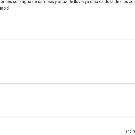
tonces solo agua de osmosis y agua de lluvia ya q ha caído la de dios xd
ga xd
D
land
r