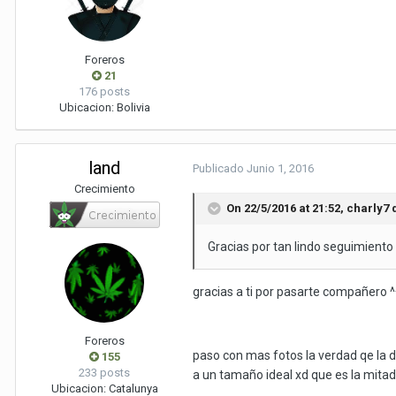
Foreros
21
176 posts
Ubicacion:
Bolivia
land
Publicado
Junio 1, 2016
Crecimiento
On 22/5/2016 at 21:52,
charly7
d
Gracias por tan lindo seguimiento 
gracias a ti por pasarte compañero ^
Foreros
paso con mas fotos la verdad qe la 
155
233 posts
a un tamaño ideal xd que es la mitad 
Ubicacion:
Catalunya