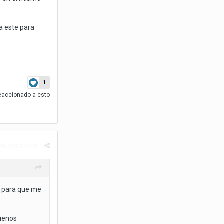
a este para
1
eaccionado a esto
enunciar post
la para que me
buenos