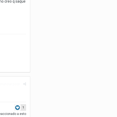
 no creo q saque
enunciar post
1
eaccionado a esto