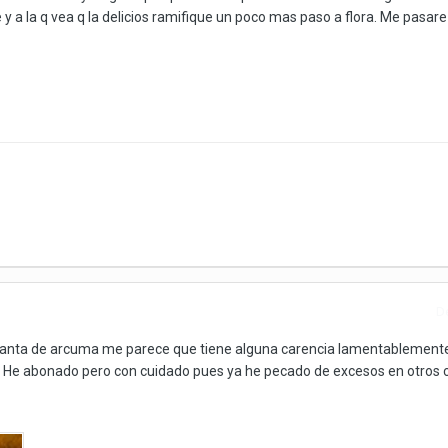
 a la q vea q la delicios ramifique un poco mas paso a flora. Me pasare
D
 planta de arcuma me parece que tiene alguna carencia lamentablement
a. He abonado pero con cuidado pues ya he pecado de excesos en otros c