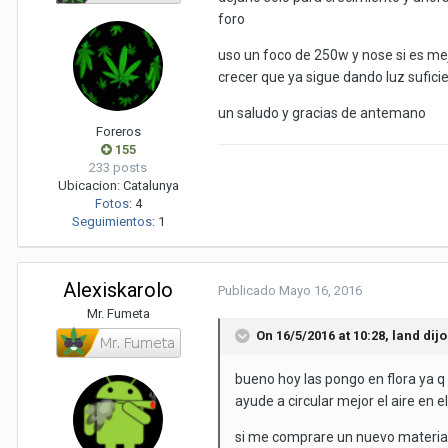
foro
uso un foco de 250w y nose si es me
crecer que ya sigue dando luz sufici
un saludo y gracias de antemano
Foreros
155
233 posts
Ubicacion:
Catalunya
Fotos
:
4
Seguimientos
:
1
Alexiskarolo
Publicado
Mayo 16, 2016
Mr. Fumeta
On 16/5/2016 at 10:28,
land
dijo
bueno hoy las pongo en flora ya q
ayude a circular mejor el aire en el
si me comprare un nuevo materia