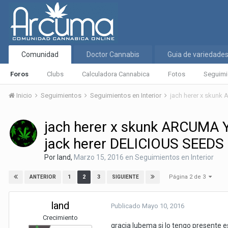
Comunidad
Doctor Cannabis
Guia de variedade
Foros
Clubs
Calculadora Cannabica
Fotos
Seguimi
Inicio
Seguimientos
Seguimientos en Interior
jach herer x skunk 
jach herer x skunk ARCUMA Y 
jack herer DELICIOUS SEEDS
Por
land
,
Marzo 15, 2016
en
Seguimientos en Interior
Página 2 de 3
1
2
3
ANTERIOR
SIGUIENTE
land
Publicado
Mayo 10, 2016
Crecimiento
gracia lubema si lo tengo presente 