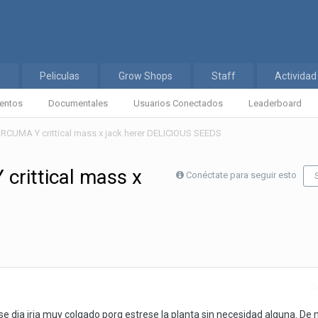
s
Peliculas
Grow Shops
Staff
Actividad
entos
Documentales
Usuarios Conectados
Leaderboard
ARCUMA Y crittical mass x jack herer DELICIOUS SEEDS
crittical mass x
Conéctate para seguir esto
D
ese dia iria muy colgado porq estrese la planta sin necesidad alguna. D