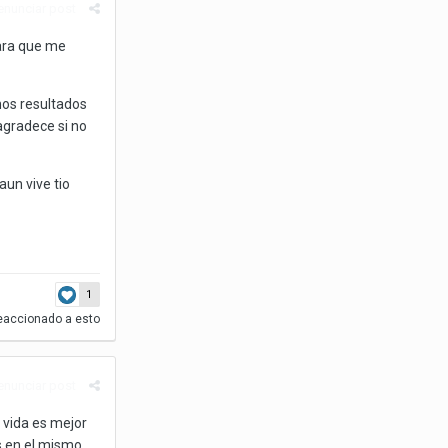
enunciar post
para que me
os resultados
agradece si no
aun vive tio
1
eaccionado a esto
enunciar post
 vida es mejor
os en el mismo