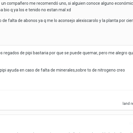
ilo un compañero me recomendó uno, si alguien conoce alguno económic
sa bio q ya los e tenido no estan mal xd
 de falta de abonos ya q me lo aconsejo alexiscarolo y la planta por cie
os regados de pipi bastaria por que se puede quemar, pero me alegro qu
pi ayuda en caso de falta de minerales,sobre to de nitrogeno creo
land
r
D