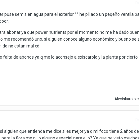
D
er puse semis en agua para el exterior ^^ he pillado un peqeño ventila 
door.
ara abonar ya que power nutrients por el momento no me ha dado buen
ero me recomendó uno, si alguien conoce alguno económico y bueno se 
enido no estan mal xd
 falta de abonos ya q me lo aconsejo alexiscarolo y la planta por cierto 
Alexiskarolo
r
D
si alguien que entienda me dice si es mejor ya q mi foco tiene 2 años de
a para la flora me pillo alguno especial para ello? Ya que he visto much