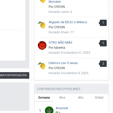
Monster
Por
CYDON
Iniciado
Junio 4
Alguien de EEUU o México
1
Por
CYDON
Iniciado
Enero 17
OTRO AÑO MÁS
1
Por
lubema
Iniciado
Dociembre 31, 2025
Deimos con 3 ranas
2
Por
CYDON
Iniciado
Dociembre 9, 2025
AR POR PUNTUACIÓN
CONTRIBUIDORES POPULARES
Semana
Mes
Año
Global
Arsonist
1
1