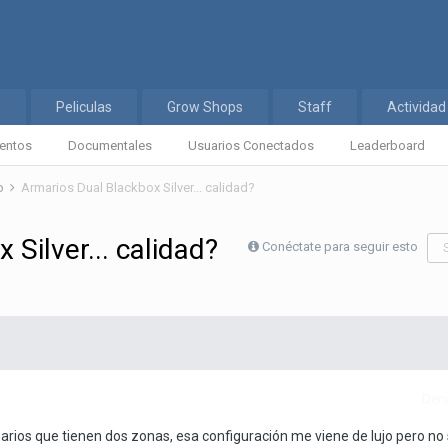
s
Peliculas
Grow Shops
Staff
Actividad
entos
Documentales
Usuarios Conectados
Leaderboard
co
Armarios Dual Blackbox Silver... calidad?
Silver... calidad?
Conéctate para seguir esto
Denu
rios que tienen dos zonas, esa configuración me viene de lujo pero no