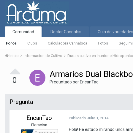
Comunidad
Doctor Cannabis
Guia de variedade
Foros
Clubs
Calculadora Cannabica
Fotos
Seguimi
Inicio
Informacion de Cultivo
Dudas cultivo en Interior e Hidroponi
Armarios Dual Blackbox 
0
Preguntado por
EncanTao
Pregunta
EncanTao
Publicado
Julio 1, 2014
Floracion
Hola! He estado mirando unos arma