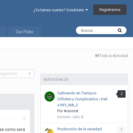
Registrarme
¿Ya tienes cuenta? Conéctate
Our Picks
Toda la Actividad
Seguidores
0
NUEVOS HILOS
Cultivando en Tiempos
2
Difíciles y Complicados / Kali
x IW3_MA_2
Por
Arsonist
Iniciado
Julio 8
nciar post
Producción de la variedad
 se como será
0