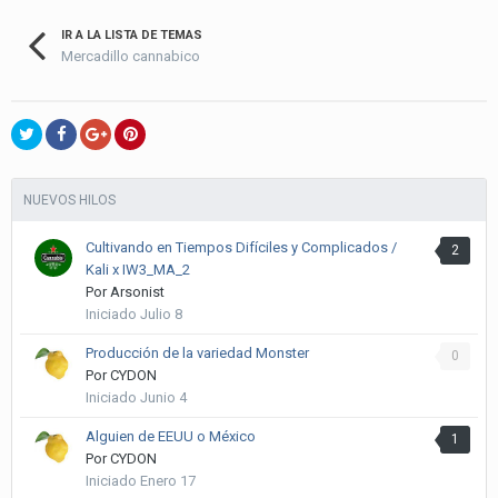
IR A LA LISTA DE TEMAS
Mercadillo cannabico
NUEVOS HILOS
Cultivando en Tiempos Difíciles y Complicados /
2
Kali x IW3_MA_2
Por
Arsonist
Iniciado
Julio 8
Producción de la variedad Monster
0
Por
CYDON
Iniciado
Junio 4
Alguien de EEUU o México
1
Por
CYDON
Iniciado
Enero 17