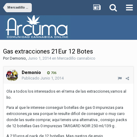
Mercadillo cannabico
Gas extracciones 21Eur 12 Botes
Por
Demonio
,
Junio 1, 2014
en
Mercadillo cannabico
Demonio
706
Publicado
Junio 1, 2014
Ola a todos los interesados en el tema de las extracciones,vamos al
lio.
Para al que le interese conseguir botellas de gas 0 impurezas para
extrcciones,ya sea porque le resulte dificil de conseguir o muy caro
donde las suele comprar, aqui teneis una alternativa , consigo packs
de 12 botellas Gas 0 impurezas TARGARD NOIR 250 ml/139 g .
A 21Euros el pack de 12 botellas. Mas gastos de envio.