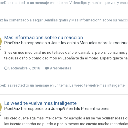
ipeDiaz
reacted to un mensaje en un tema:
Videoclips y musica que ves y es
az
ha comenzado a seguir
Semillas gratis
y
Mas informacionn sobre su reacc
Mas informacionn sobre su reaccion
PipeDiaz ha respondido a JoseJav en hilo
Manuales sobre la marihua
Si es en uso medicinal no no te hace daño el cannabis, pero si consumes ya 
te causa daño o como decimos en España te da el mono. Espero que te ha
Septiembre 7, 2018
9 respuestas
ipeDiaz
reacted to un mensaje en un tema:
La weed te vuelve mas inteligente
La weed te vuelve mas inteligente
PipeDiaz ha respondido a Juanpi99 en hilo
Presentaciones
No creo que te aga más inteligente Por ejemplo a mi se me ocurren ideas
las intento recordar no puedo o por lo menos me cuesta mucho recordarla