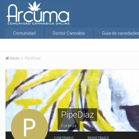
Comunidad
Doctor Cannabis
Guia de variedade
Inicio
PipeDiaz
PipeDiaz
Foreros
CONTENIDO
REGISTRADO