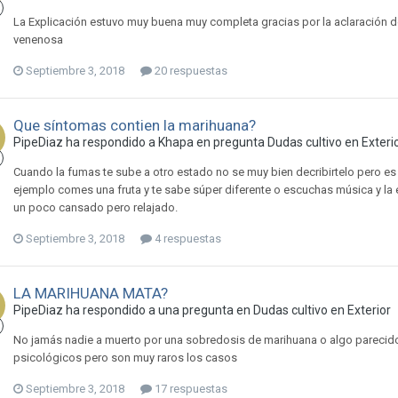
La Explicación estuvo muy buena muy completa gracias por la aclaración de 
venenosa
Septiembre 3, 2018
20 respuestas
Que síntomas contien la marihuana?
PipeDiaz ha respondido a Khapa en pregunta
Dudas cultivo en Exteri
Cuando la fumas te sube a otro estado no se muy bien decribirtelo pero e
ejemplo comes una fruta y te sabe súper diferente o escuchas música y la 
un poco cansado pero relajado.
Septiembre 3, 2018
4 respuestas
LA MARIHUANA MATA?
PipeDiaz ha respondido a una pregunta en
Dudas cultivo en Exterior
No jamás nadie a muerto por una sobredosis de marihuana o algo parecid
psicológicos pero son muy raros los casos
Septiembre 3, 2018
17 respuestas