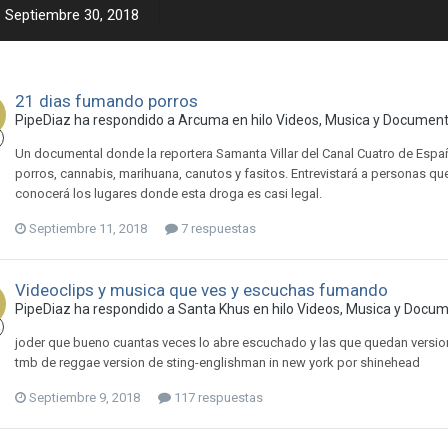
Septiembre 30, 2018
21 dias fumando porros
PipeDiaz ha respondido a Arcuma en hilo
Videos, Musica y Document
Un documental donde la reportera Samanta Villar del Canal Cuatro de Españ
porros, cannabis, marihuana, ca nutos y fasitos. Entrevistará a personas qu
conocerá los lugares donde esta droga es casi legal.
Septiembre 11, 2018
7 respuestas
Videoclips y musica que ves y escuchas fumando
PipeDiaz ha respondido a Santa Khus en hilo
Videos, Musica y Docum
joder que bueno cuantas veces lo abre escuchado y las que quedan version 
tmb de reggae version de sting-englishman in new york por shinehead
Septiembre 9, 2018
117 respuestas