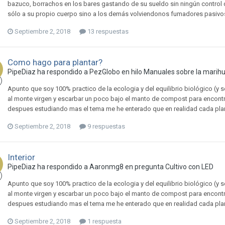
bazuco, borrachos en los bares gastando de su sueldo sin ningún control 
sólo a su propio cuerpo sino a los demás volviendonos fumadores pasivos
Septiembre 2, 2018
13 respuestas
Como hago para plantar?
PipeDiaz ha respondido a PezGlobo en hilo
Manuales sobre la marihu
Apunto que soy 100% practico de la ecologia y del equilibrio biológico (y s
al monte virgen y escarbar un poco bajo el manto de compost para encontrar
despues estudiando mas el tema me he enterado que en realidad cada planta
Septiembre 2, 2018
9 respuestas
Interior
PipeDiaz ha respondido a Aaronmg8 en pregunta
Cultivo con LED
Apunto que soy 100% practico de la ecologia y del equilibrio biológico (y s
al monte virgen y escarbar un poco bajo el manto de compost para encontrar
despues estudiando mas el tema me he enterado que en realidad cada planta
Septiembre 2, 2018
1 respuesta