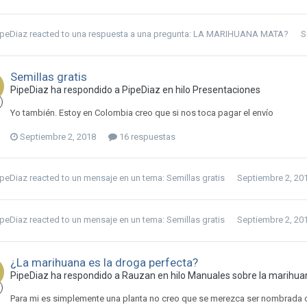
ipeDiaz
reacted to una respuesta a una pregunta:
LA MARIHUANA MATA?
S
Semillas gratis
PipeDiaz ha respondido a PipeDiaz en hilo
Presentaciones
Yo también. Estoy en Colombia creo que si nos toca pagar el envío
Septiembre 2, 2018
16 respuestas
ipeDiaz
reacted to un mensaje en un tema:
Semillas gratis
Septiembre 2, 20
ipeDiaz
reacted to un mensaje en un tema:
Semillas gratis
Septiembre 2, 20
¿La marihuana es la droga perfecta?
PipeDiaz ha respondido a Rauzan en hilo
Manuales sobre la marihuan
Para mi es simplemente una planta no creo que se merezca ser nombrada c