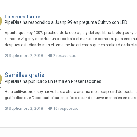
Lo necesitamos
PipeDiaz ha respondido a Juanpi99 en pregunta
Cultivo con LED
Apunto que soy 100% practico de la ecologia y del equilibrio biológico (y s
al monte virgen y escarbar un poco bajo el manto de compost para encontrar
despues estudiando mas el tema me he enterado que en realidad cada planta
Septiembre 2, 2018
2 respuestas
Semillas gratis
PipeDiaz ha publicado un tema en
Presentaciones
Hola cultivadores soy nuevo hasta ahora arcuma me a sorprendido bastant
gratis dice que Debo participar en el foro dejando nueve mensajes en días
Septiembre 2, 2018
16 respuestas