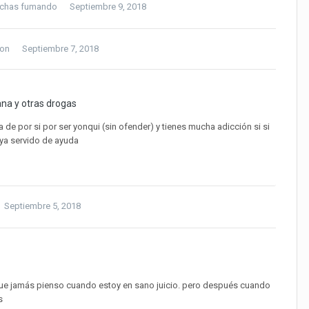
cuchas fumando
Septiembre 9, 2018
ion
Septiembre 7, 2018
na y otras drogas
de por si por ser yonqui (sin ofender) y tienes mucha adicción si si
ya servido de ayuda
Septiembre 5, 2018
 que jamás pienso cuando estoy en sano juicio. pero después cuando
s