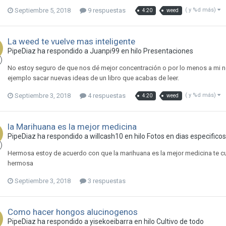
Septiembre 5, 2018
9 respuestas
( y %d más)
4:20
weed
La weed te vuelve mas inteligente
PipeDiaz ha respondido a Juanpi99 en hilo
Presentaciones
No estoy seguro de que nos dé mejor concentración o por lo menos a mi n
ejemplo sacar nuevas ideas de un libro que acabas de leer.
Septiembre 3, 2018
4 respuestas
( y %d más)
4:20
weed
la Marihuana es la mejor medicina
PipeDiaz ha respondido a willcash10 en hilo
Fotos en dias especificos
Hermosa estoy de acuerdo con que la marihuana es la mejor medicina te cura
hermosa
Septiembre 3, 2018
3 respuestas
Como hacer hongos alucinogenos
PipeDiaz ha respondido a yisekoeibarra en hilo
Cultivo de todo