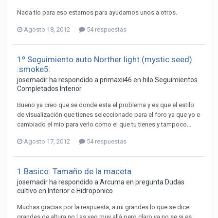
Nada tio para eso estamos para ayudarnos unos a otros.
Agosto 18, 2012
54 respuestas
1º Seguimiento auto Norther light (mystic seed)
:smoke5:
josemadir ha respondido a primaxii46 en hilo
Seguimientos
Completados Interior
Bueno ya creo que se donde esta el problema y es que el estilo
de visualización que tienes seleccionado para el foro ya que yo e
cambiado el mio para verlo como el que tu tienes y tampoco...
Agosto 17, 2012
54 respuestas
1 Basico: Tamaño de la maceta
josemadir ha respondido a Arcuma en pregunta
Dudas
cultivo en Interior e Hidroponico
Muchas gracias por la respuesta, a mi grandes lo que se dice
grandes de altura no l as veo muy allá pero claro ya no se si es