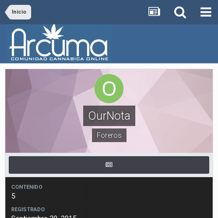
Inicio
OurNota
Foreros
CONTENIDO
5
REGISTRADO