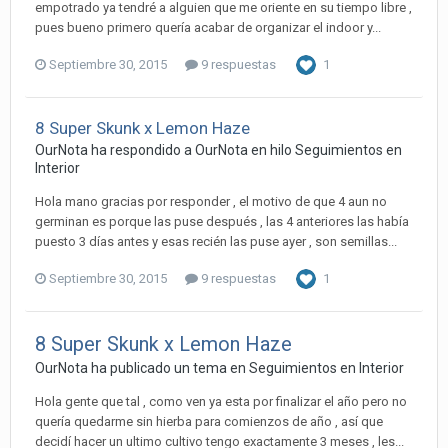
empotrado ya tendré a alguien que me oriente en su tiempo libre ,
pues bueno primero quería acabar de organizar el indoor y...
Septiembre 30, 2015
9 respuestas
1
8 Super Skunk x Lemon Haze
OurNota ha respondido a OurNota en hilo
Seguimientos en
Interior
Hola mano gracias por responder , el motivo de que 4 aun no
germinan es porque las puse después , las 4 anteriores las había
puesto 3 días antes y esas recién las puse ayer , son semillas...
Septiembre 30, 2015
9 respuestas
1
8 Super Skunk x Lemon Haze
OurNota ha publicado un tema en
Seguimientos en Interior
Hola gente que tal , como ven ya esta por finalizar el año pero no
quería quedarme sin hierba para comienzos de año , así que
decidí hacer un ultimo cultivo tengo exactamente 3 meses , les...