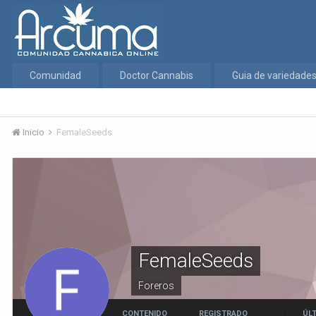
Comunidad
Doctor Cannabis
Guia de variedade
Inicio
FemaleSeeds
FemaleSeeds
Foreros
CONTENIDO
REGISTRADO
ÚLT