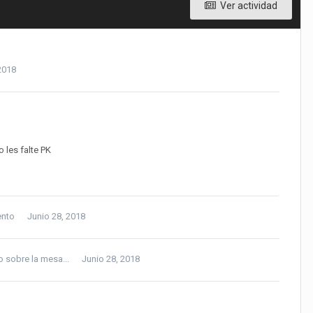
Ver actividad
 2018
 les falte PK
ento
Junio 28, 2018
o sobre la mesa...
Junio 28, 2018