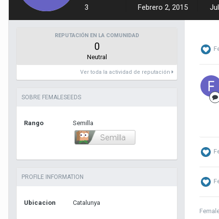
3
Febrero 2, 2015
Jul
REPUTACIÓN EN LA COMUNIDAD
0
F
Neutral
Ver toda la actividad de reputación
SOBRE FEMALESEEDS
Rango
Semilla
F
PROFILE INFORMATION
F
Ubicacion
Catalunya
Femal