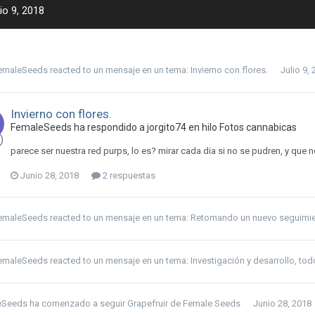
io 9, 2018
emaleSeeds
reacted to un mensaje en un tema:
Invierno con flores.
Julio 9,
Invierno con flores.
FemaleSeeds ha respondido a jorgito74 en hilo
Fotos cannabicas
parece ser nuestra red purps, lo es? mirar cada dia si no se pudren, y que no
Junio 28, 2018
2 respuestas
emaleSeeds
reacted to un mensaje en un tema:
Retomando un nuevo seguimi
emaleSeeds
reacted to un mensaje en un tema:
Investigación y desarrollo, tod
eSeeds
ha comenzado a seguir
Grapefruir de Female Seeds
Junio 28, 2018