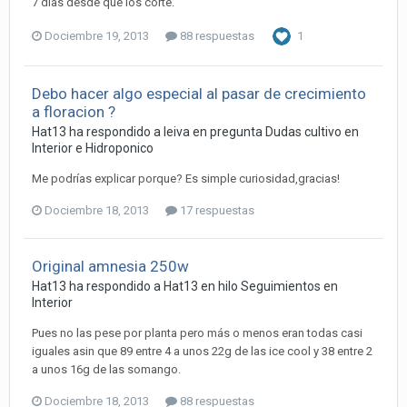
7 días desde que los corte.
Dociembre 19, 2013
88 respuestas
1
Debo hacer algo especial al pasar de crecimiento
a floracion ?
Hat13 ha respondido a leiva en pregunta
Dudas cultivo en
Interior e Hidroponico
Me podrías explicar porque? Es simple curiosidad,gracias!
Dociembre 18, 2013
17 respuestas
Original amnesia 250w
Hat13 ha respondido a Hat13 en hilo
Seguimientos en
Interior
Pues no las pese por planta pero más o menos eran todas casi
iguales asin que 89 entre 4 a unos 22g de las ice cool y 38 entre 2
a unos 16g de las somango.
Dociembre 18, 2013
88 respuestas