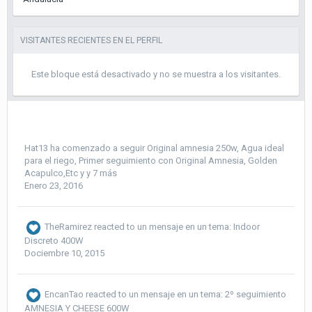
VISITANTES RECIENTES EN EL PERFIL
Este bloque está desactivado y no se muestra a los visitantes.
Hat13
ha comenzado a seguir
Original amnesia 250w
,
Agua ideal
para el riego
,
Primer seguimiento con Original Amnesia, Golden
Acapulco,Etc
y y 7 más
Enero 23, 2016
TheRamirez
reacted to un mensaje en un tema:
Indoor
Discreto 400W
Dociembre 10, 2015
EncanTao
reacted to un mensaje en un tema:
2º seguimiento
AMNESIA Y CHEESE 600W