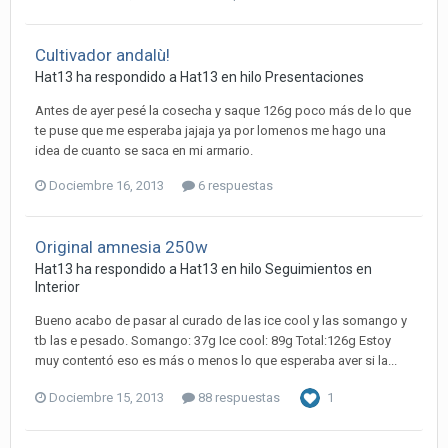
Cultivador andalù!
Hat13 ha respondido a Hat13 en hilo
Presentaciones
Antes de ayer pesé la cosecha y saque 126g poco más de lo que
te puse que me esperaba jajaja ya por lomenos me hago una
idea de cuanto se saca en mi armario.
Dociembre 16, 2013
6 respuestas
Original amnesia 250w
Hat13 ha respondido a Hat13 en hilo
Seguimientos en
Interior
Bueno acabo de pasar al curado de las ice cool y las somango y
tb las e pesado. Somango: 37g Ice cool: 89g Total:126g Estoy
muy contentó eso es más o menos lo que esperaba aver si la...
Dociembre 15, 2013
88 respuestas
1