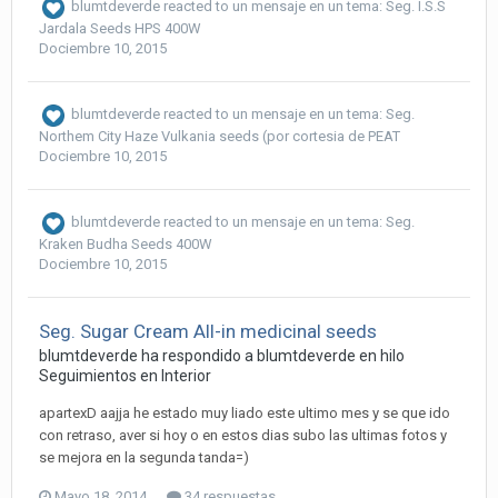
blumtdeverde
reacted to un mensaje en un tema:
Seg. I.S.S
Jardala Seeds HPS 400W
Dociembre 10, 2015
blumtdeverde
reacted to un mensaje en un tema:
Seg.
Northem City Haze Vulkania seeds (por cortesia de PEAT
Dociembre 10, 2015
blumtdeverde
reacted to un mensaje en un tema:
Seg.
Kraken Budha Seeds 400W
Dociembre 10, 2015
Seg. Sugar Cream All-in medicinal seeds
blumtdeverde ha respondido a blumtdeverde en hilo
Seguimientos en Interior
apartexD aajja he estado muy liado este ultimo mes y se que ido
con retraso, aver si hoy o en estos dias subo las ultimas fotos y
se mejora en la segunda tanda=)
Mayo 18, 2014
34 respuestas