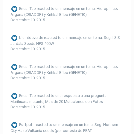
EncanTao
reacted to un mensaje en un tema:
Hidropinico;
Afgana (CRIADOR) y Kritikal Bilbo (GENETIK)
Dociembre 10, 2015
blumtdeverde
reacted to un mensaje en un tema:
Seg. I.S.S
Jardala Seeds HPS 400W
Dociembre 10, 2015
EncanTao
reacted to un mensaje en un tema:
Hidropinico;
Afgana (CRIADOR) y Kritikal Bilbo (GENETIK)
Dociembre 10, 2015
EncanTao
reacted to una respuesta a una pregunta:
Marihuana mutante, Mas de 20 Mutaciones con Fotos
Dociembre 10, 2015
Puffpuff
reacted to un mensaje en un tema:
Seg. Northem
City Haze Vulkania seeds (por cortesia de PEAT