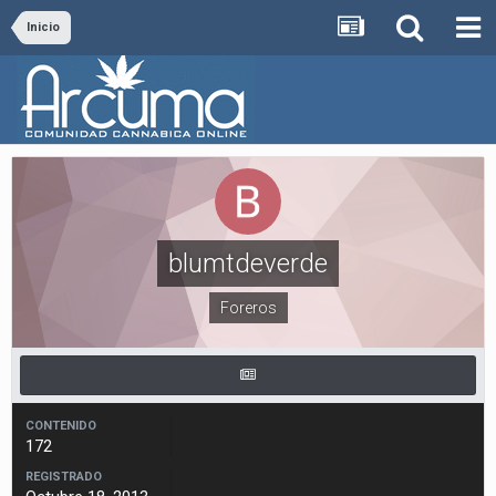
Inicio
blumtdeverde
Foreros
CONTENIDO
172
REGISTRADO