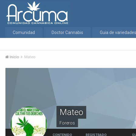
Comunidad
Doctor Cannabis
Guia de variedade
Inicio
Mateo
Mateo
Foreros
CONTENIDO
REGISTRADO
ÚL