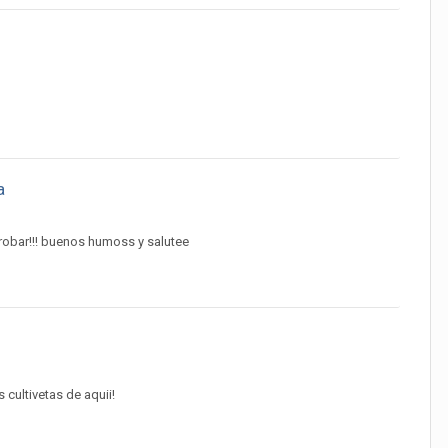
a
probar!!! buenos humoss y salutee
cultivetas de aquii!