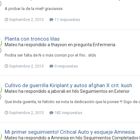
A probar la de la miel! graciasss
Septiembre 2, 2013
11 respuestas
Planta con troncos lilas
Mateo ha respondido a thayson en pregunta
Enfermeria
Podria ser falta de N o más común por el frio.. slds
Septiembre 2, 2013
9 respuestas
Cultivo de guerrilla Kiriplant y autos afghan X crit. kush
Mateo ha respondido a jaborali en hilo
Seguimientos en Exterior
Que linda guerrila, te felicito se nota la dedicación que le pones !!! Sigo d
Septiembre 2, 2013
182 respuestas
Mi primer seguimiento! Critical Auto y esqueje Amnesia.
Mateo ha respondido a Amnesia en hilo
Seguimientos Completados E