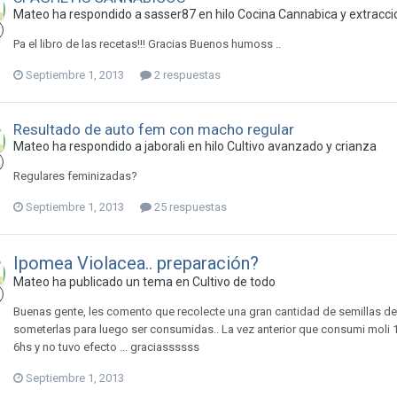
Mateo ha respondido a sasser87 en hilo
Cocina Cannabica y extracc
Pa el libro de las recetas!!! Gracias Buenos humoss ..
Septiembre 1, 2013
2 respuestas
Resultado de auto fem con macho regular
Mateo ha respondido a jaborali en hilo
Cultivo avanzado y crianza
Regulares feminizadas?
Septiembre 1, 2013
25 respuestas
Ipomea Violacea.. preparación?
Mateo ha publicado un tema en
Cultivo de todo
Buenas gente, les comento que recolecte una gran cantidad de semillas d
someterlas para luego ser consumidas.. La vez anterior que consumi moli 1
6hs y no tuvo efecto ... graciassssss
Septiembre 1, 2013