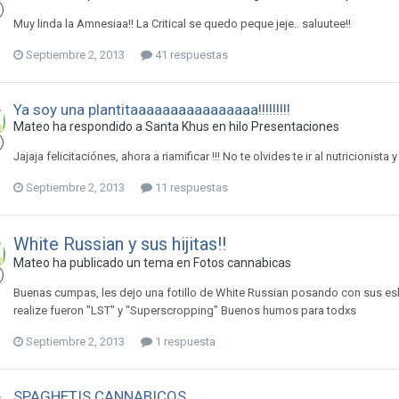
Muy linda la Amnesiaa!! La Critical se quedo peque jeje.. saluutee!!
Septiembre 2, 2013
41 respuestas
Ya soy una plantitaaaaaaaaaaaaaaaa!!!!!!!!!
Mateo ha respondido a Santa Khus en hilo
Presentaciones
Jajaja felicitaciónes, ahora a riamificar !!! No te olvides te ir al nutricionista y
Septiembre 2, 2013
11 respuestas
White Russian y sus hijitas!!
Mateo ha publicado un tema en
Fotos cannabicas
Buenas cumpas, les dejo una fotillo de White Russian posando con sus esk
realize fueron "LST" y "Superscropping" Buenos humos para todxs
Septiembre 2, 2013
1 respuesta
SPAGHETIS CANNABICOS