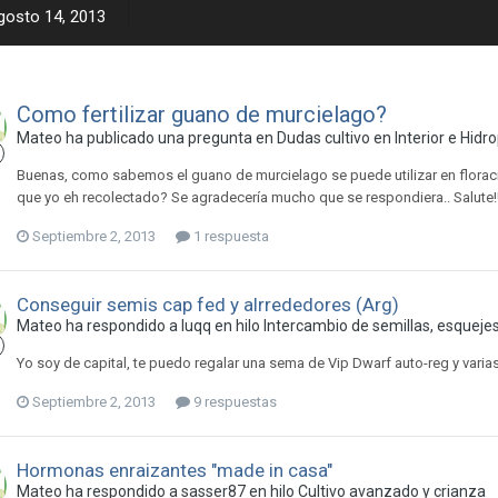
gosto 14, 2013
Como fertilizar guano de murcielago?
Mateo ha publicado una pregunta en
Dudas cultivo en Interior e Hidr
Buenas, como sabemos el guano de murcielago se puede utilizar en florac
que yo eh recolectado? Se agradecería mucho que se respondiera.. Salute!
Septiembre 2, 2013
1 respuesta
Conseguir semis cap fed y alrrededores (Arg)
Mateo ha respondido a luqq en hilo
Intercambio de semillas, esquejes
Yo soy de capital, te puedo regalar una sema de Vip Dwarf auto-reg y varias
Septiembre 2, 2013
9 respuestas
Hormonas enraizantes "made in casa"
Mateo ha respondido a sasser87 en hilo
Cultivo avanzado y crianza