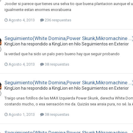
Jooder si parece que tienes una selva tio que buena plantacion aunque el
igualmente estan enormes enorabuena
Agosto 4, 2013
236 respuestas
Seguimiento(White Domina,Power Skunk,Mikromachine ...
KingLion ha respondido a KingLion en hilo
Seguimientos en Exterior
la verdad que ha sido un palo pero bueno hay que seguir probando
Agosto 4, 2013
38 respuestas
Seguimiento(White Domina,Power Skunk,Mikromachine ...
KingLion ha respondido a KingLion en hilo
Seguimientos en Exterior
Traigo unas fotillos de las MAX Izquierda Power Skunk, derecha White Dom
costando mucho, o esa sensación me da. Quizás sea ansia pura, no sé. la A
Agosto 1, 2013
38 respuestas
Seguimiento(White Domina,Power Skunk,Mikromachine ...