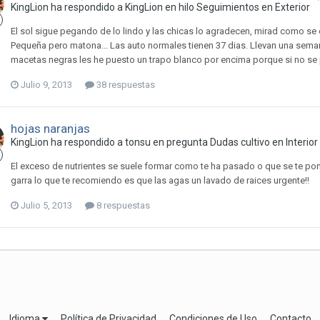
KingLion ha respondido a KingLion en hilo
Seguimientos en Exterior
El sol sigue pegando de lo lindo y las chicas lo agradecen, mirad como se
Pequeña pero matona... Las auto normales tienen 37 dias. Llevan una sema
macetas negras les he puesto un trapo blanco por encima porque si no se 
Julio 9, 2013
38 respuestas
hojas naranjas
KingLion ha respondido a tonsu en pregunta
Dudas cultivo en Interior
El exceso de nutrientes se suele formar como te ha pasado o que se te po
garra lo que te recomiendo es que las agas un lavado de raices urgente!!
Julio 5, 2013
8 respuestas
Idioma
Política de Privacidad
Condiciones de Uso
Contacto