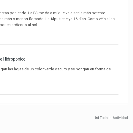
 estan poniendo: La PS me da a mí que va a ser la más potente.
na más o menos florando. La Alpu tiene ya 16 dias. Como véis a las
ponen ardiendo al sol.
 e Hidroponico
ngan las hojas de un color verde oscuro y se pongan en forma de
Toda la Actividad