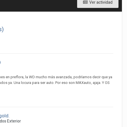
Ver actividad
s)
)
 mes en preflora, la WD mucho más avanzada, podríamos decir que ya
 16 nudos ya. Una locura para ser auto. Por eso son MAXauto, ajaja. Y OS
gold.
os Exterior