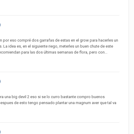
)
en por eso compré dos garrafas de estas en el grow para hacerles un
es. La idea es, en el siguiente riego, meterles un buen chute de este
recomiendan para las dos últimas semanas de flora, pero con...
)
ra una big devil 2 eso si se lo curro bastante compro buenos
to despues de esto tengo pensado plantar una magnum aver que tal va
)