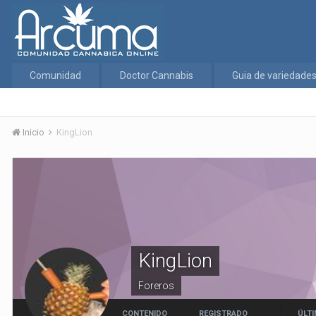
Comunidad
Doctor Cannabis
Guia de variedade
Inicio
KingLion
KingLion
Foreros
CONTENIDO
REGISTRADO
ÚLTI