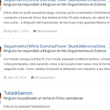
KingLion ha respondido a KingLion en hilo
Seguimientos en Exterior
Estos dias no pude actualizar tengo noticias ya he cosechadoo Efectivame
contando a base de fotos. Asi estaba la Kritic70 esta mañana, sin saber la
tras cortar... y después del manicurado de las hojas más grandes Misma mecá
Agosto 1, 2013
38 respuestas
Seguimiento(White Domina,Power Skunk,Mikromachine ...
KingLion ha respondido a KingLion en hilo
Seguimientos en Exterior
Con fondo naranja la Kritic70. Con fondo plateado la Mikromachine. Conta
colas principales, está sacando otras 4 de la parte más nueva. Hoy le he he
segundo nudo. Como estaba tomando la delantera con respecto a las otras
Julio 26, 2013
38 respuestas
Tutankhamon
KingLion ha publicado un tema en
Fotos cannabicas
Esta es la variedad Tutankhamon