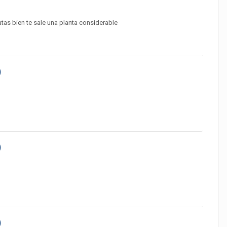
atas bien te sale una planta considerable
)
)
)