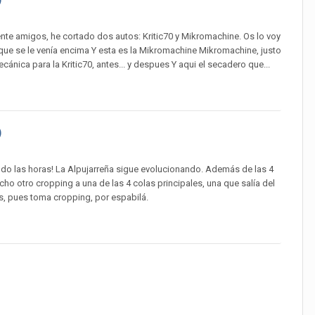
nte amigos, he cortado dos autos: Kritic70 y Mikromachine. Os lo voy
 que se le venía encima Y esta es la Mikromachine Mikromachine, justo
nica para la Kritic70, antes... y despues Y aqui el secadero que...
)
ndo las horas! La Alpujarreña sigue evolucionando. Además de las 4
cho otro cropping a una de las 4 colas principales, una que salía del
, pues toma cropping, por espabilá.