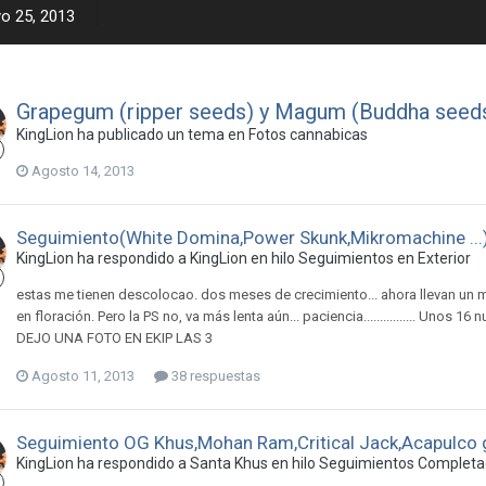
o 25, 2013
Grapegum (ripper seeds) y Magum (Buddha seed
KingLion ha publicado un tema en
Fotos cannabicas
Agosto 14, 2013
Seguimiento(White Domina,Power Skunk,Mikromachine ...
KingLion ha respondido a KingLion en hilo
Seguimientos en Exterior
estas me tienen descolocao. dos meses de crecimiento... ahora llevan un
en floración. Pero la PS no, va más lenta aún... paciencia................ Unos
DEJO UNA FOTO EN EKIP LAS 3
Agosto 11, 2013
38 respuestas
Seguimiento OG Khus,Mohan Ram,Critical Jack,Acapulco 
KingLion ha respondido a Santa Khus en hilo
Seguimientos Completad