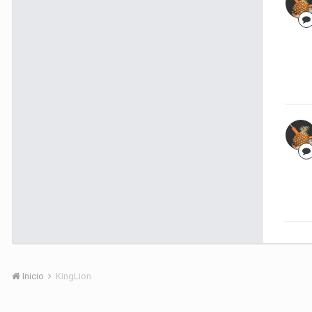
Inicio
KingLion