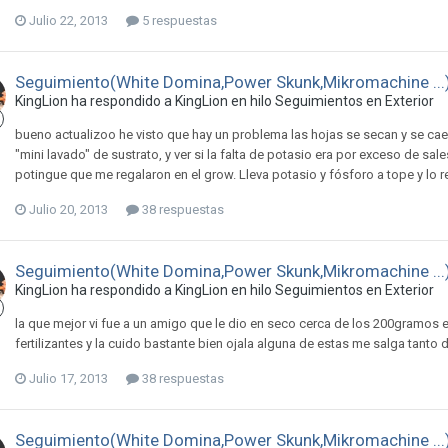
Julio 22, 2013
5 respuestas
Seguimiento(White Domina,Power Skunk,Mikromachine ...
KingLion ha respondido a KingLion en hilo
Seguimientos en Exterior
bueno actualizoo he visto que hay un problema las hojas se secan y se ca
"mini lavado" de sustrato, y ver si la falta de potasio era por exceso de sal
potingue que me regalaron en el grow. Lleva potasio y fósforo a tope y lo 
Julio 20, 2013
38 respuestas
Seguimiento(White Domina,Power Skunk,Mikromachine ...
KingLion ha respondido a KingLion en hilo
Seguimientos en Exterior
la que mejor vi fue a un amigo que le dio en seco cerca de los 200gramos e
fertilizantes y la cuido bastante bien ojala alguna de estas me salga tan
Julio 17, 2013
38 respuestas
Seguimiento(White Domina,Power Skunk,Mikromachine ...