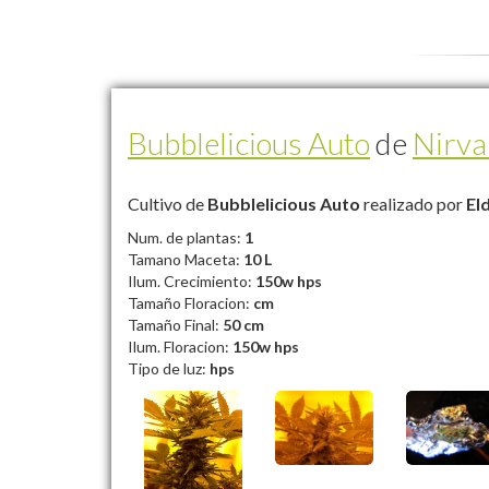
Bubblelicious Auto
de
Nirva
Cultivo de
Bubblelicious Auto
realizado por
El
Num. de plantas:
1
Tamano Maceta:
10 L
Ilum. Crecimiento:
150w hps
Tamaño Floracion:
cm
Tamaño Final:
50 cm
Ilum. Floracion:
150w hps
Tipo de luz:
hps