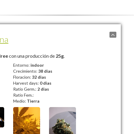
na
dree
con una producción de
25g
.
Entorno:
indoor
Crecimiento:
38 dias
Floracion:
32 dias
Harvest days:
0 dias
Ratio Germ.:
2 dias
Ratio Fem.:
Medio:
Tierra