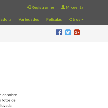
Registrarme
Mi cuenta
ladora
Variedades
Peliculas
Otros
cion sobre
s fotos de
ltivada.