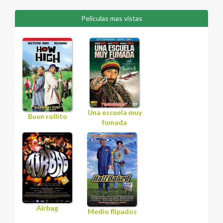
Peliculas mas vistas
Una escuela muy
Buen rollito
fumada
Airbag
Medio flipados