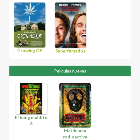
Growing OP
Superfumados
Peliculas nuevas
El bong maldito
3
Marihuana
radioactiva