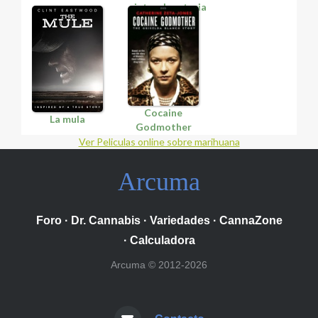
interplanetaria
Cocaine
La mula
Godmother
Ver Peliculas online sobre marihuana
Arcuma
Foro
·
Dr. Cannabis
·
Variedades
·
CannaZone
·
Calculadora
Arcuma © 2012-2026