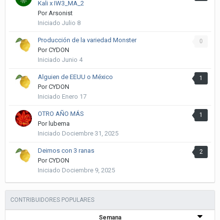
Kali x IW3_MA_2
Por
Arsonist
Iniciado
Julio 8
Producción de la variedad Monster
0
Por
CYDON
Iniciado
Junio 4
Alguien de EEUU o México
1
Por
CYDON
Iniciado
Enero 17
OTRO AÑO MÁS
1
Por
lubema
Iniciado
Dociembre 31, 2025
Deimos con 3 ranas
2
Por
CYDON
Iniciado
Dociembre 9, 2025
CONTRIBUIDORES POPULARES
Semana