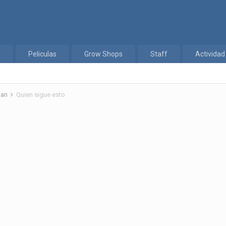
s
Peliculas
Grow Shops
Staff
Actividad
ghan
Quien sigue esto