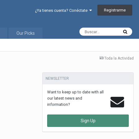
Registrarme
¿Ya tienes cuenta? Conéctate
Our Picks
Toda la Actividad
NEWSLETTER
Want to keep up to date with all
our latest news and
information?
Sign Up