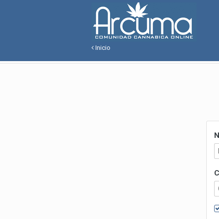
Inicio
N
C