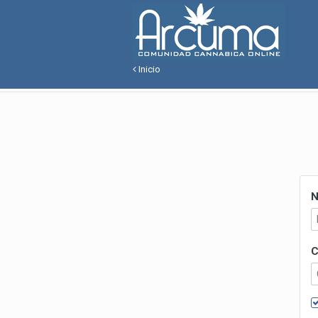
Inicio
N
C