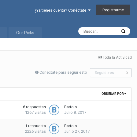
Registrarme
¿Ya tienes cuenta? Conéctate
Our Picks
Toda la Actividad
Conéctate para seguir esto
Seguidores
0
ORDENAR POR
6
respuestas
Bartolo
1267
visitas
Julio 8, 2017
1
respuesta
Bartolo
2226
visitas
Junio 27, 2017