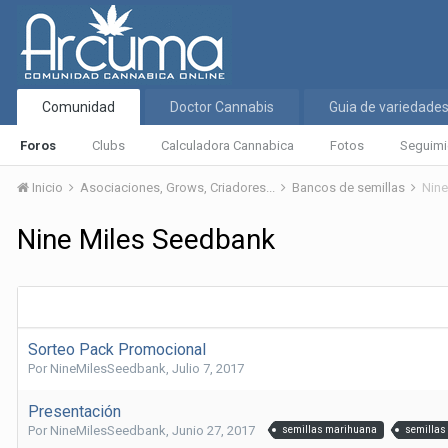
Comunidad
Doctor Cannabis
Guia de variedade
Foros
Clubs
Calculadora Cannabica
Fotos
Seguimi
Inicio
Asociaciones, Grows, Criadores...
Bancos de semillas
Nine
Nine Miles Seedbank
Sorteo Pack Promocional
Por
NineMilesSeedbank
,
Julio 7, 2017
Presentación
Por
NineMilesSeedbank
,
Junio 27, 2017
semillas marihuana
semillas