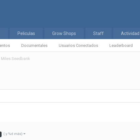
s
Peliculas
Grow Shops
Staff
Actividad
entos
Documentales
Usuarios Conectados
Leaderboard
 Miles Seedbank
( y %d más)