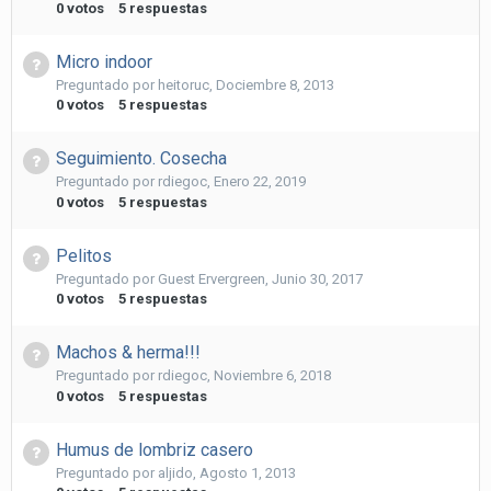
0
votos
5
respuestas
Micro indoor
Preguntado por
heitoruc
,
Dociembre 8, 2013
0
votos
5
respuestas
Seguimiento. Cosecha
Preguntado por
rdiegoc
,
Enero 22, 2019
0
votos
5
respuestas
Pelitos
Preguntado por
Guest Ervergreen
,
Junio 30, 2017
0
votos
5
respuestas
Machos & herma!!!
Preguntado por
rdiegoc
,
Noviembre 6, 2018
0
votos
5
respuestas
Humus de lombriz casero
Preguntado por
aljido
,
Agosto 1, 2013