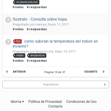
mi planta esta mal
0
votos
4
respuestas
Sustrato - Consulta sobre hojas
Preguntado por
Hannya
,
Enero 11, 2017
0
votos
4
respuestas
como subirian la temperatura del indoor en
frio
invierno?
Preguntado por
lucascocote
,
Mayo 29, 2017
indoor
temperatura
0
votos
4
respuestas
ANTERIOR
SIGUIENTE
Página 13 de 27
Seguidores
6
Idioma
Política de Privacidad
Condiciones de Uso
Contacto