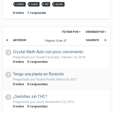
indoor
nuevo
led
ayuda
0
votos
1
respuesta
FILTRAR POR
ORDENAR POR
ANTERIOR
SIGUIENTE
Página 13 de 27
Crystal Meth Auto con poco crecimiento
Preguntado por
Guest FacuCarp
,
Febrero 14, 2018
0
votos
5
respuestas
Tengo una planta en floración
Preguntado por
Guest Flowill
,
Marzo 8, 2017
0
votos
5
respuestas
¿Semillas sin THC?
Preguntado por
xacul
,
Noviembre 25, 2012
0
votos
5
respuestas