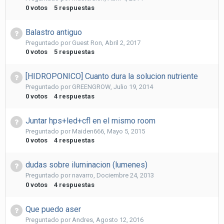
0
votos
5
respuestas
Balastro antiguo
Preguntado por
Guest Ron
,
Abril 2, 2017
0
votos
5
respuestas
[HIDROPONICO] Cuanto dura la solucion nutriente
Preguntado por
GREENGROW
,
Julio 19, 2014
0
votos
4
respuestas
Juntar hps+led+cfl en el mismo room
Preguntado por
Maiden666
,
Mayo 5, 2015
0
votos
4
respuestas
dudas sobre iluminacion (lumenes)
Preguntado por
navarro
,
Dociembre 24, 2013
0
votos
4
respuestas
Que puedo aser
Preguntado por
Andres
,
Agosto 12, 2016