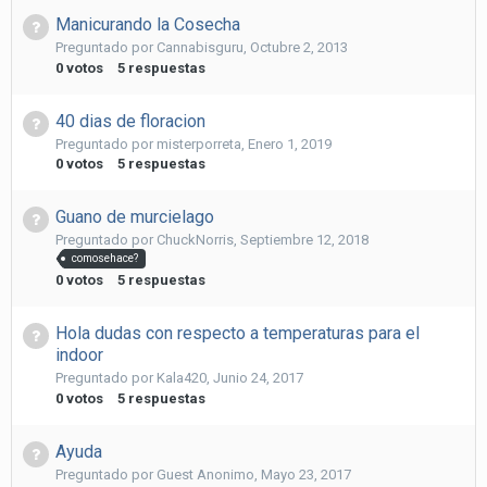
Manicurando la Cosecha
Preguntado por
Cannabisguru
,
Octubre 2, 2013
0
votos
5
respuestas
40 dias de floracion
Preguntado por
misterporreta
,
Enero 1, 2019
0
votos
5
respuestas
Guano de murcielago
Preguntado por
ChuckNorris
,
Septiembre 12, 2018
comosehace?
0
votos
5
respuestas
Hola dudas con respecto a temperaturas para el
indoor
Preguntado por
Kala420
,
Junio 24, 2017
0
votos
5
respuestas
Ayuda
Preguntado por
Guest Anonimo
,
Mayo 23, 2017