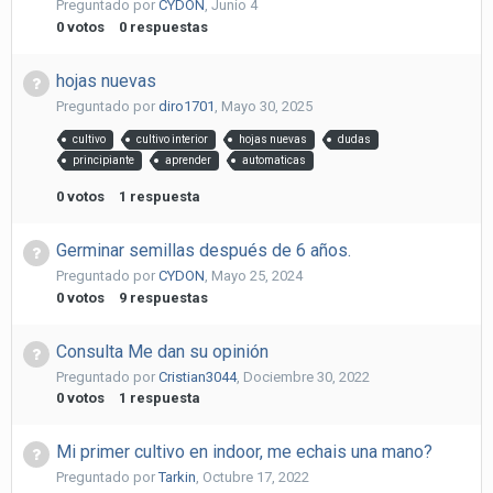
Preguntado por
CYDON
,
Junio 4
0
votos
0
respuestas
hojas nuevas
Preguntado por
diro1701
,
Mayo 30, 2025
cultivo
cultivo interior
hojas nuevas
dudas
principiante
aprender
automaticas
0
votos
1
respuesta
Germinar semillas después de 6 años.
Preguntado por
CYDON
,
Mayo 25, 2024
0
votos
9
respuestas
Consulta Me dan su opinión
Preguntado por
Cristian3044
,
Dociembre 30, 2022
0
votos
1
respuesta
Mi primer cultivo en indoor, me echais una mano?
Preguntado por
Tarkin
,
Octubre 17, 2022