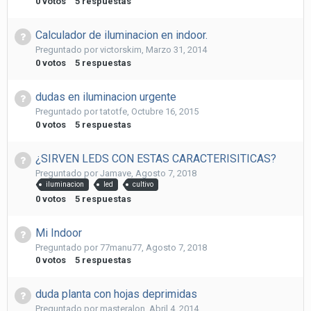
0
votos
5
respuestas
Calculador de iluminacion en indoor.
Preguntado por
victorskim
,
Marzo 31, 2014
0
votos
5
respuestas
dudas en iluminacion urgente
Preguntado por
tatotfe
,
Octubre 16, 2015
0
votos
5
respuestas
¿SIRVEN LEDS CON ESTAS CARACTERISITICAS?
Preguntado por
Jamave
,
Agosto 7, 2018
iluminacion
led
cultivo
0
votos
5
respuestas
Mi Indoor
Preguntado por
77manu77
,
Agosto 7, 2018
0
votos
5
respuestas
duda planta con hojas deprimidas
Preguntado por
masteralon
,
Abril 4, 2014